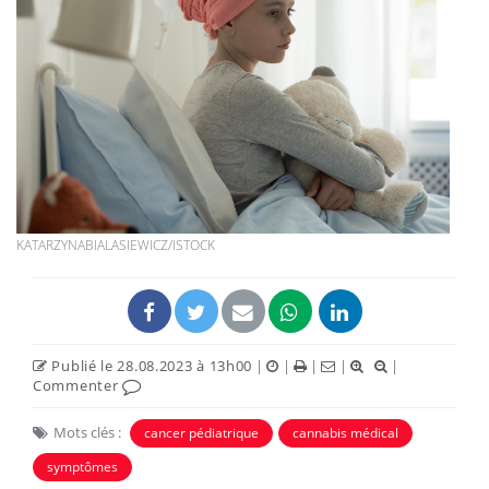
KATARZYNABIALASIEWICZ/ISTOCK
Publié le 28.08.2023 à 13h00
|
|
|
|
|
Commenter
Mots clés :
cancer pédiatrique
cannabis médical
symptômes