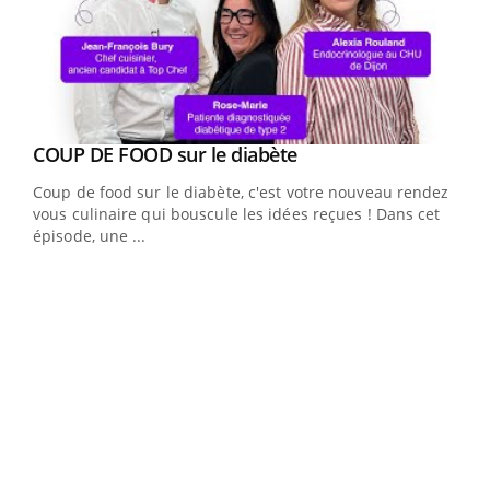
Youtube
cès
COUP DE FOOD sur le diabète
Youtube
Coup de food sur le diabète, c'est votre nouveau rendez-
 en
vous culinaire qui bouscule les idées reçues ! Dans cet
u
épisode, une ...
Qua
You
"Les
trav
DRH 