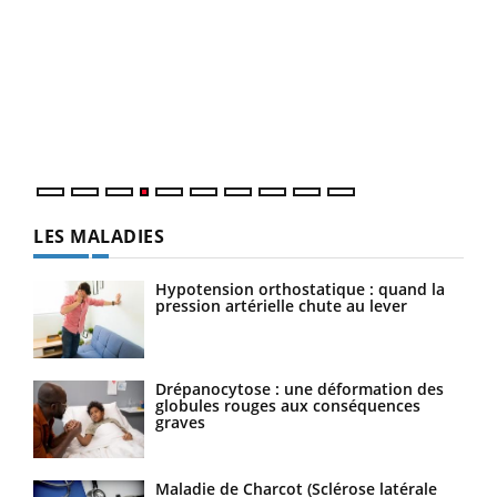
Dia
You
Le 
pers
ques
LES MALADIES
Hypotension orthostatique : quand la
pression artérielle chute au lever
Drépanocytose : une déformation des
globules rouges aux conséquences
graves
Maladie de Charcot (Sclérose latérale