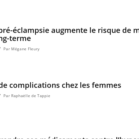
La sieste empêche-t-elle de
Fortes c
dormir la nuit ?
le risq
grimpe-t
 pré-éclampsie augmente le risque de 
ong-terme
Par Mégane Fleury
 de complications chez les femmes
Par Raphaëlle de Tappie