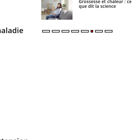
haleurs : pourquoi
Grossesse et chaleur : ce
ue de noyade
que dit la science
-il ?
maladie