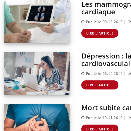
Les mammograp
cardiaque
|
Publié le 09.12.2019
LIRE L'ARTICLE
Dépression : l
cardiovasculai
|
Publié le 06.12.2019
antile : un
Toujours connectés :
terroge sur son
comment le travail
LIRE L'ARTICLE
en France
empiète de plus en plus
sur nos soirées
Mort subite ca
risque : ce jus
Cancer colorectal : une
e l'attention
stratégie simple aurait
urs
changé la donne au Pays
|
Publié le 19.11.2019
basque
LIRE L'ARTICLE