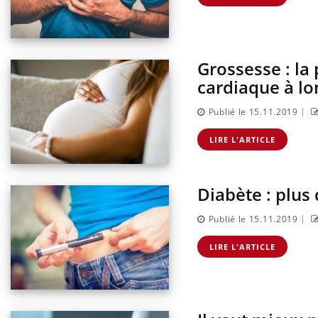
lier les
Chikungunya, dengue,
acances ?
West Nile : que se passe-t-
il dans le sud de la France ?
Grossesse : la
cardiaque à l
|
Publié le 15.11.2019
LIRE L'ARTICLE
Diabète : plus
|
Publié le 15.11.2019
LIRE L'ARTICLE