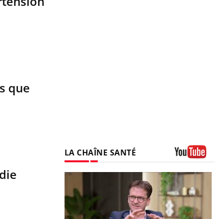
rtension
is que
LA CHAÎNE SANTÉ
Youtube
die