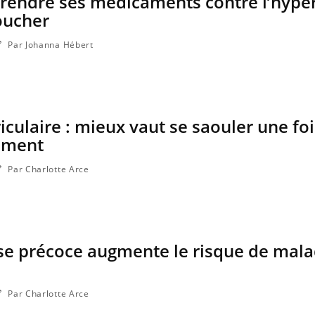
prendre ses médicaments contre l’hype
coucher
Par Johanna Hébert
riculaire : mieux vaut se saouler une fo
rement
Par Charlotte Arce
 précoce augmente le risque de mala
Par Charlotte Arce