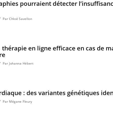
hies pourraient détecter l’insuffisan
Par Chloé Savellon
a thérapie en ligne efficace en cas de m
re
Par Johanna Hébert
Les médicaments GLP-1
VIH : la
protègent-ils aussi les os ?
tous les
elle enfi
rdiaque : des variantes génétiques iden
Cytomégalovirus : ce qui
Pourquo
change dans la prise en
gâche-t-
charge des femmes
jours de
Par Mégane Fleury
enceintes