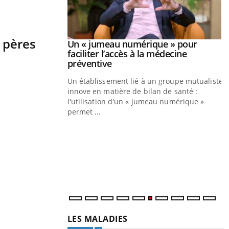
s pères
Youtube
026
Un « jumeau numérique » pour
Youtube
faciliter l’accès à la médecine
 pour de
Youtube
préventive
eintes de diabète,
Un établissement lié à un groupe mutualiste
ions, de défis,
innove en matière de bilan de santé :
l'utilisation d'un « jumeau numérique »
permet ...
Y
C
n
l
LES MALADIES