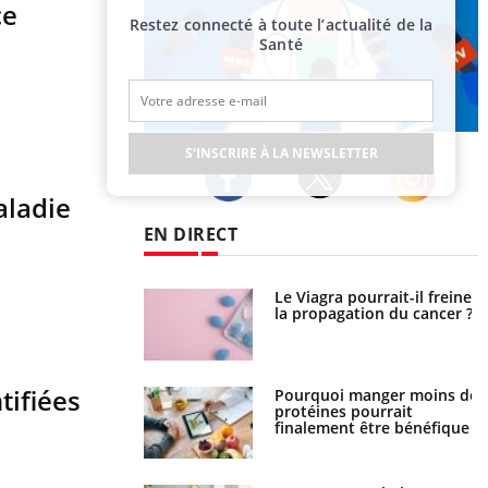
ce
Restez connecté à toute l’actualité de la
Santé
Publicité
S'INSCRIRE À LA NEWSLETTER
aladie
Twitter
Facebook
Instagram
EN DIRECT
 fin du comprimé
Le Viagra pourrait-il freiner
 jours se profile-t-
la propagation du cancer ?
n ?
tifiées
i votre ventre
Pourquoi manger moins de
il les premiers
protéines pourrait
 vos vacances ?
finalement être bénéfique