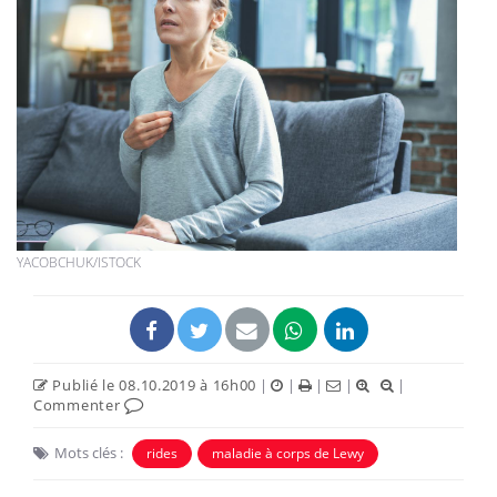
YACOBCHUK/ISTOCK
Publié le 08.10.2019 à 16h00
|
|
|
|
|
Commenter
Mots clés :
rides
maladie à corps de Lewy