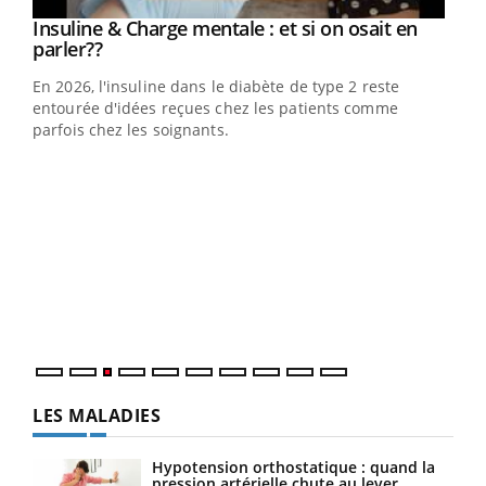
Youtube
Insuline & Charge mentale : et si on osait en
Youtube
Youtube
parler??
En 2026, l'insuline dans le diabète de type 2 reste
entourée d'idées reçues chez les patients comme
parfois chez les soignants.
Ecz
You
pour
L'ét
Vaca
Nos 
LES MALADIES
Hypotension orthostatique : quand la
pression artérielle chute au lever