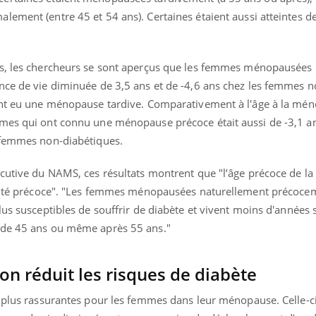
mutualiste innove en mat
s, mais ...
lement (entre 45 et 54 ans). Certaines étaient aussi atteintes d
santé : l'utilisation d'un 
numérique » permet ...
es, les chercheurs se sont aperçus que les femmes ménopausée
nce de vie diminuée de 3,5 ans et de -4,6 ans chez les femmes n
yant eu une ménopause tardive. Comparativement à l'âge à la mé
mmes qui ont connu une ménopause précoce était aussi de -3,1 a
s femmes non-diabétiques.
écutive du NAMS, ces résultats montrent que "l’âge précoce de 
talité précoce". "Les femmes ménopausées naturellement précoce
lus susceptibles de souffrir de diabète et vivent moins d'années 
 de 45 ans ou même après 55 ans."
n réduit les risques de diabète
s plus rassurantes pour les femmes dans leur ménopause. Celle-ci