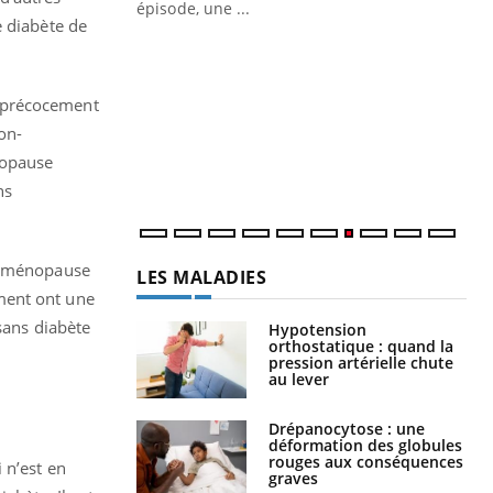
ière de bilan de
épisode, une ...
e diabète de
« jumeau
Qu
You
êtr
s précocement
"Le
qua
on-
Doc
nopause
dir
ns
la ménopause
LES MALADIES
ment ont une
sans diabète
Hypotension
orthostatique : quand la
pression artérielle chute
au lever
Drépanocytose : une
déformation des globules
rouges aux conséquences
 n’est en
graves