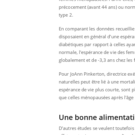
ez les soignants.
soleil, activités en plein air… Nos mains
défi
précocement (avant 44 ans) ou norma
sont ...
type 2.
En comparant les données recueilli
disposaient en général d’une espéra
diabétiques par rapport à celles a
normale, l'espérance de vie des fe
globalement et de -3,3 ans chez le
Pour JoAnn Pinkerton, directrice ex
naturelles peut être lié à une mor
espérance de vie plus courte, sont p
que celles ménopausées après l'âge
Une bonne alimentatio
D’autres études se veulent toutefoi