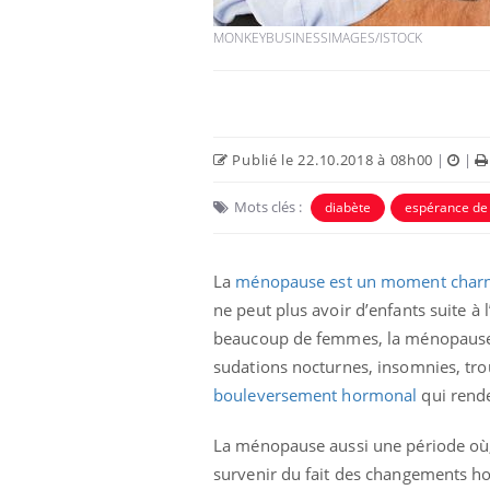
MONKEYBUSINESSIMAGES/ISTOCK
Publié le 22.10.2018 à 08h00
|
|
Mots clés :
diabète
espérance de 
La
ménopause est un moment charn
ne peut plus avoir d’enfants suite à 
beaucoup de femmes, la ménopause 
sudations nocturnes, insomnies, tro
bouleversement hormonal
qui rende
La ménopause aussi une période où,
survenir du fait des changements ho