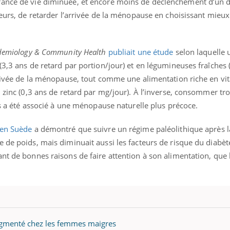
ance de vie diminuée, et encore moins de déclenchement d’un dia
heurs, de retarder l’arrivée de la ménopause en choisissant mieux
idemiology & Community Health
publiait une étude
selon laquelle 
(3,3 ans de retard par portion/jour) et en légumineuses fraîches 
arrivée de la ménopause, tout comme une alimentation riche en v
n zinc (0,3 ans de retard par mg/jour). À l’inverse, consommer t
ées a été associé à une ménopause naturelle plus précoce.
 en Suède
a démontré que suivre un régime paléolithique après
 de poids, mais diminuait aussi les facteurs de risque du diabèt
ant de bonnes raisons de faire attention à son alimentation, que 
ugmenté chez les femmes maigres