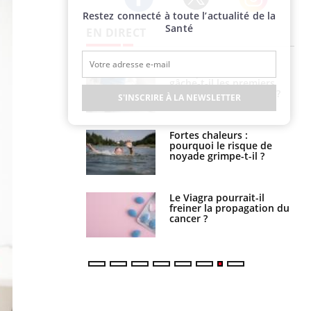
Restez connecté à toute l’actualité de la
Twitter
Facebook
Instagram
Santé
EN DIRECT
alovirus : ce qui
Pourquoi votre ventre
ans la prise en
gâche-t-il les premiers
des femmes
jours de vos vacances ?
S'INSCRIRE À LA NEWSLETTER
es
e empêche-t-elle
Fortes chaleurs :
r la nuit ?
pourquoi le risque de
noyade grimpe-t-il ?
 fin du comprimé
Le Viagra pourrait-il
 jours se profile-t-
freiner la propagation du
n ?
cancer ?