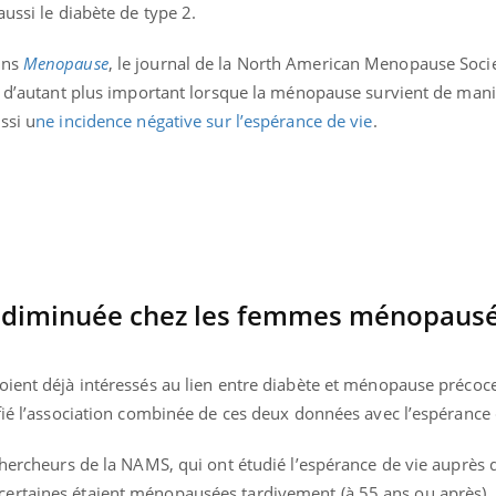
ussi le diabète de type 2.
ans
Menopause
, le journal de la North American Menopause Soci
it d’autant plus important lorsque la ménopause survient de man
ssi u
ne incidence négative sur l’espérance de vie
.
e diminuée chez les femmes ménopaus
oient déjà intéressés au lien entre diabète et ménopause précoc
Youtube
bète & Ramadan 2026
Un « jumeau numériq
tube
Youtube
fié l’association combinée de ces deux données avec l’espérance 
faciliter l’accès à la 
Ramadan approche, et, pour de
Youtube
préventive
breuses personnes atteintes de
chercheurs de la NAMS, qui ont étudié l’espérance de vie auprès 
Un établissement lié à u
ète, c'est une période de questions, de
ertaines étaient ménopausées tardivement (à 55 ans ou après), 