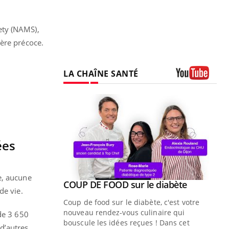
ety (NAMS),
ière précoce.
LA CHAÎNE SANTÉ
Youtube
ées
e, aucune
Youtube
ue » pour
COUP DE FOOD sur le diabète
Youtube
de vie.
médecine
Coup de food sur le diabète, c'est votre
nouveau rendez-vous culinaire qui
de 3 650
n groupe
bouscule les idées reçues ! Dans cet
d’autres