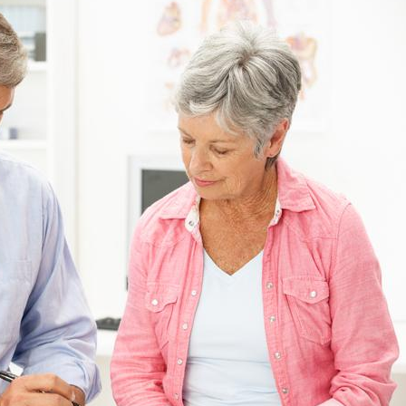
Cancer colorectal : une
Cytomég
stratégie simple aurait
change d
changé la donne au Pays
charge 
basque
enceint
Chikungunya, dengue,
La siest
West Nile : que se passe-
de dormi
t-il dans le sud de la
France ?
Les médicaments GLP-1
VIH : la
protègent-ils aussi les os
tous les
?
elle enfi