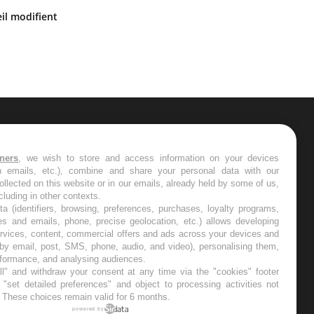
Mon enfant est-il trop sensible ou
il modifient
simplement très empathique ?
ER
tners
, we wish to store and access information on your devices
in emails, etc.), combine and share your personal data with our
s les semaines les meilleures
ollected on this website or in our emails, already held by some of us,
ncluding in other contexts.
ta (identifiers, browsing, preferences, purchases, loyalty programs,
es and emails, phone, precise geolocation, etc.) allows developing
ervices, content, commercial offers and ads across your devices and
 by email, post, SMS, phone, audio, and video), personalising them,
RE
rformance, and analysing audiences.
l" and withdraw your consent at any time via the "cookies" footer
"set detailed preferences" and object to processing activities not
. These choices remain valid for 6 months.
powered by