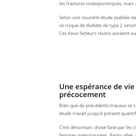
les fractures ostéoporotiques, mais a
Selon une nouvelle étude publiée d
ce risque de diabète de type 2 sera
Ces deux facteurs réunis auraient au
Une espérance de vi
précocement
Bien que de précédents travaux se s
ale : et si on
Eczéma Chronique des Mains : se
Dia
Youtube
You
étude n’avait jusqu’à présent quanti
ube
Youtube
préparer pour l’été !
Le 
 diabète de type 2
L'été arrive… et avec lui, un tout nouveau
nom
C’est désormais chose faite par les 
ues chez les
rythme de vie ! Vacances, plage, piscine,
diab
femmes ménopausées. Parmi elles, c