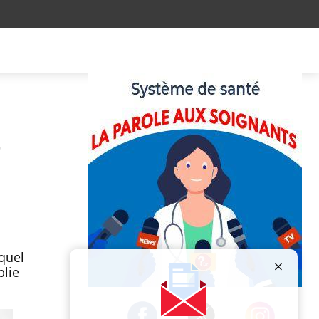
-
uquel
plie
Publicité