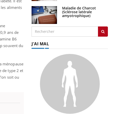
bète. Il est
 les aliments
Maladie de Charcot
(Sclérose latérale
amyotrophique)
une
(0,9 ans de
itamine B6
J'AI MAL
rop souvent du
 la ménopause
e de type 2 et
l’on soit ou