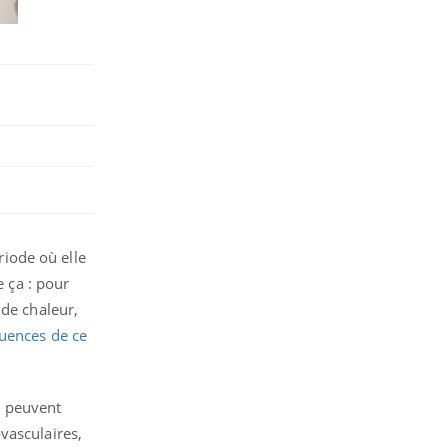
iode où elle
e ça : pour
de chaleur,
uences de ce
s peuvent
vasculaires,