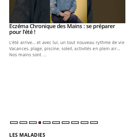
Eczéma Chronique des Mains : se préparer
Youtube
Youtube
pour l’été !
L'été arrive… et avec lui, un tout nouveau rythme de vie !
Vacances, plage, piscine, soleil, activités en plein air…
Nos mains sont ...
Dia
You
Le 
pers
ques
LES MALADIES