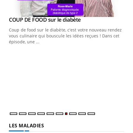
Youtube
COUP DE FOOD sur le diabète
Youtube
Coup de food sur le diabète, c'est votre nouveau rendez-
vous culinaire qui bouscule les idées reçues ! Dans cet
épisode, une ...
Yout
Quand l’entreprise mise sur le bien être global
Ecz
Youtube
You
(3/3
Dans
vous
quot
LES MALADIES