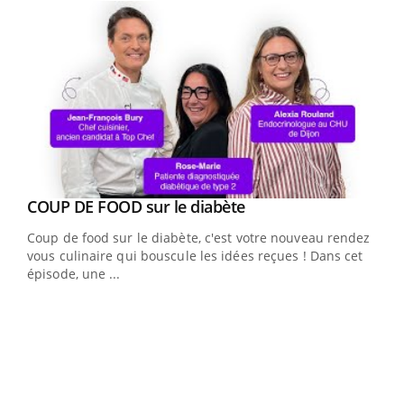
Youtube
cès
COUP DE FOOD sur le diabète
Youtube
Coup de food sur le diabète, c'est votre nouveau rendez-
 en
vous culinaire qui bouscule les idées reçues ! Dans cet
u
épisode, une ...
Qua
You
"Les