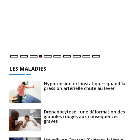
Youtube
Diabète & Ramadan 2026
Un 
Youtube
You
à l
Le Ramadan approche, et, pour de nombreuses
Un é
personnes atteintes de diabète, c'est une période de
mati
questions, de défis, mais ...
numé
LES MALADIES
Hypotension orthostatique : quand la
pression artérielle chute au lever
Drépanocytose : une déformation des
globules rouges aux conséquences
graves
Maladie de Charcot (Sclérose latérale