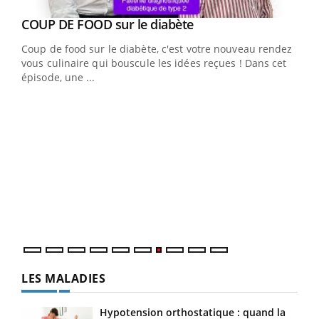
Youtube
cès
COUP DE FOOD sur le diabète
Youtube
Coup de food sur le diabète, c'est votre nouveau rendez-
 en
vous culinaire qui bouscule les idées reçues ! Dans cet
u
épisode, une ...
Qua
You
"Les
trav
DRH 
LES MALADIES
Hypotension orthostatique : quand la