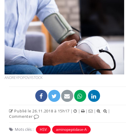
ANDREYPOPOV/ISTOCK
Publié le 26.11.2018 à 15h17
|
|
|
|
|
Commenter
Mots clés :
HSV
aminopeptidase-A