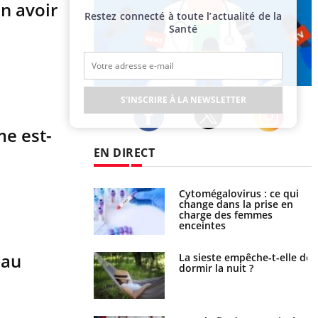
n avoir
Restez connecté à toute l’actualité de la
Santé
Publicité
S'INSCRIRE À LA NEWSLETTER
me est-
Twitter
Facebook
Instagram
EN DIRECT
olorectal : une
Cytomégalovirus : ce qui
e simple aurait
change dans la prise en
la donne au Pays
charge des femmes
enceintes
eau
unya, dengue,
La sieste empêche-t-elle de
e : que se passe-t-
dormir la nuit ?
le sud de la France ?