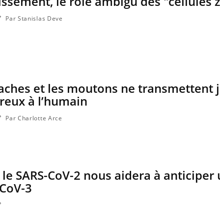
lissement, le rôle ambigu des "cellules
patients comme parfois ch
Par Stanislas Deve
aches et les moutons ne transmettent 
reux à l’humain
Par Charlotte Arce
 le SARS-CoV-2 nous aidera à anticiper
-CoV-3