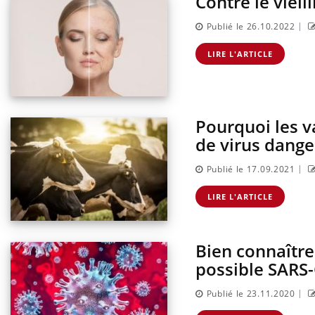
Contre le vieil
sur la maladie d'un proche c'est montrer ...
|
Publié le 26.10.2022
LIRE L'ARTICLE
Pourquoi les v
de virus dange
|
Publié le 17.09.2021
LIRE L'ARTICLE
Bien connaître
possible SARS
|
Publié le 23.11.2020