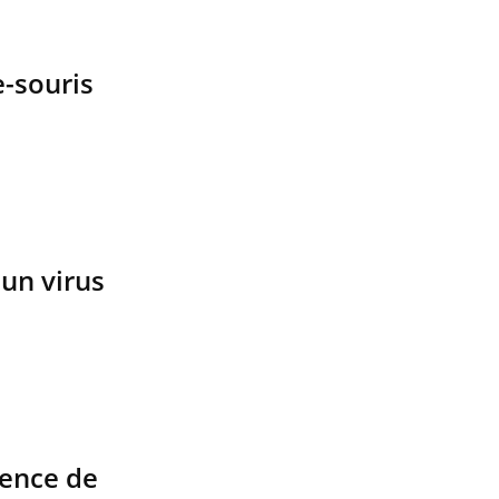
e-souris
un virus
gence de