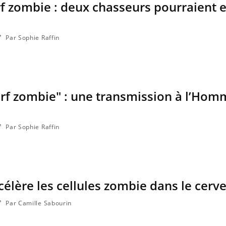
f zombie : deux chasseurs pourraient e
Par Sophie Raffin
rf zombie" : une transmission à l’Hom
Par Sophie Raffin
Grossesse à risque : ce jus
Cancer c
naturel attire l'attention
stratégi
des chercheurs
changé 
basque
célère les cellules zombie dans le cerv
Comment oublier les
Chikung
écrans en vacances ?
West Nil
il dans 
Par Camille Sabourin