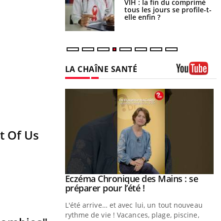
icaments GLP-1
VIH : la fin du comprimé
t-ils aussi les os ?
tous les jours se profile-t-
elle enfin ?
LA CHAÎNE SANTÉ
Youtube
t Of Us
ale : et si on
Eczéma Chronique des Mains : se
Youtube
ube
Youtube
préparer pour l’été !
e diabète de type 2
L'été arrive… et avec lui, un tout nouveau
çues chez les
rythme de vie ! Vacances, plage, piscine,