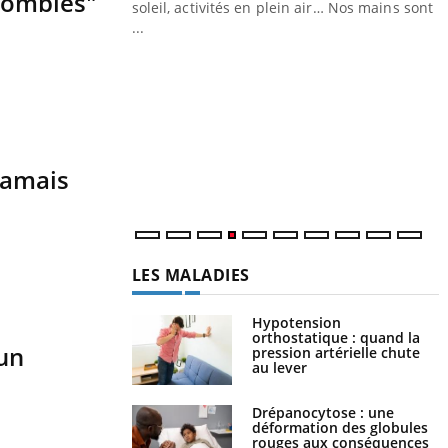
 zombies"
ez les soignants.
soleil, activités en plein air… Nos mains sont
...
Y
L
n
c
m
jamais
LES MALADIES
Hypotension
orthostatique : quand la
 un
pression artérielle chute
au lever
Drépanocytose : une
déformation des globules
rouges aux conséquences