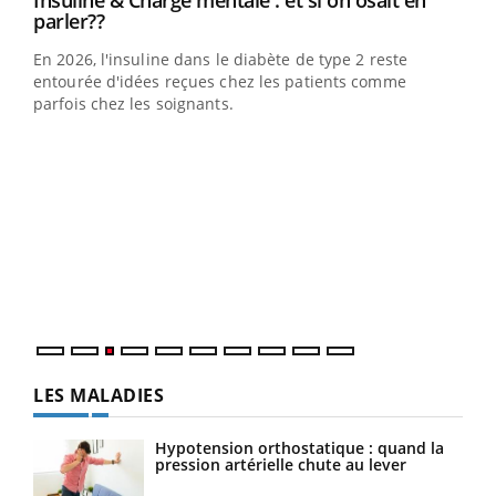
Insuline & Charge mentale : et si on osait en
Youtube
parler??
En 2026, l'insuline dans le diabète de type 2 reste
entourée d'idées reçues chez les patients comme
parfois chez les soignants.
Ecz
You
pour
L'ét
Vaca
Nos 
LES MALADIES
Hypotension orthostatique : quand la
pression artérielle chute au lever