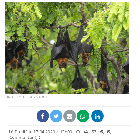
BIRDHUNTER591/ISTOCK
Publié le 17.04.2020 à 12h00
|
|
|
|
|
Commenter