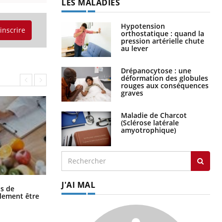
LES MALADIES
Hypotension
'inscrire
orthostatique : quand la
pression artérielle chute
au lever
Drépanocytose : une
déformation des globules
rouges aux conséquences
graves
Maladie de Charcot
(Sclérose latérale
amyotrophique)
J'AI MAL
Grossesse et chaleur : ce que dit la
s de
science
alement être