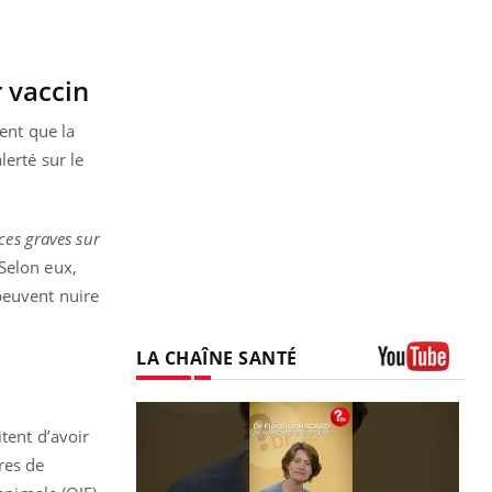
r vaccin
ent que la
erté sur le
ces graves sur
 Selon eux,
peuvent nuire
LA CHAÎNE SANTÉ
Youtube
tent d’avoir
res de