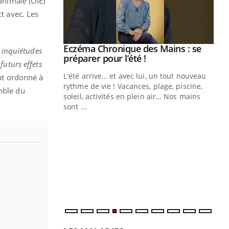
 animale (OIE)
ct avec. Les
ale : et si on
Eczéma Chronique des Mains : se
Youtube
s inquiétudes
ube
Youtube
préparer pour l’été !
futurs effets
e diabète de type 2
L'été arrive… et avec lui, un tout nouveau
t ordonné à
çues chez les
rythme de vie ! Vacances, plage, piscine,
mble du
ez les soignants.
soleil, activités en plein air… Nos mains
sont ...
Di
You
Le 
nom
dia
défi