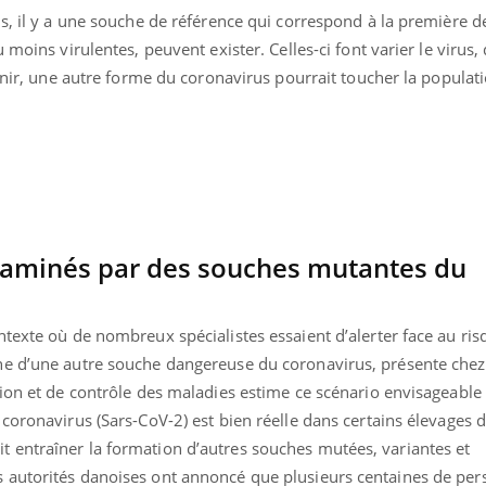
Mordue par une tique en
Allergie
s, il y a une souche de référence qui correspond à la première d
vacances, elle reste dans
une nou
 moins virulentes, peuvent exister. Celles-ci font varier le virus, 
le coma pendant 42 jours
les réac
venir, une autre forme du coronavirus pourrait toucher la popula
aminés par des souches mutantes du
texte où de nombreux spécialistes essaient d’alerter face au ris
e d’une autre souche dangereuse du coronavirus, présente chez 
ion et de contrôle des maladies estime ce scénario envisageable 
coronavirus (Sars-CoV-2) est bien réelle dans certains élevages d
entraîner la formation d’autres souches mutées, variantes et
 autorités danoises ont annoncé que plusieurs centaines de pe