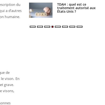
s alimentaires :
TDAH : quel est ce
escription du
velle arme contre
traitement autorisé aux
qui a d’autres
tions sévères
États-Unis ?
tion humaine.
que de
le vison. En
et grave.
e visons,
rsonnes