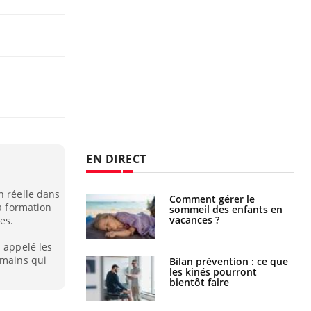
EN DIRECT
n réelle dans
par un
Comment gérer le
la formation
a, une petite fille
sommeil des enfants en
e grâce à un
vacances ?
es.
essentiel
a appelé les
umains qui
lose en Suisse :
Bilan prévention : ce que
st l’origine de la
les kinés pourront
nation ?
bientôt faire