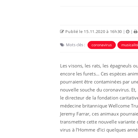
Publié le 15.11.2020 à 16h30
|
|
Mots clés :
coronavirus
musicalit
Les visons, les rats, les épagneuls o
encore les furets… Ces espèces anim
pourraient être contaminées par un
Fortes chaleurs :
nouvelle souche du coronavirus. Et,
pourquoi le risque de
noyade grimpe-t-il ?
le directeur de la fondation caritativ
médecine britannique Wellcome Tru
Jeremy Farrar, ces animaux pourrai
Le Viagra pourrait-il
freiner la propagation du
transmettre cette nouvelle variante 
cancer ?
virus à l’Homme d’ici quelques anné