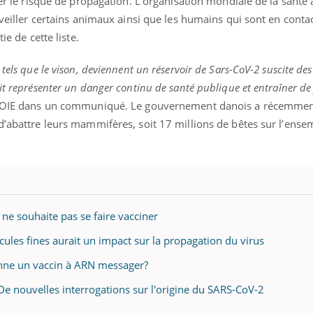
ter le risque de propagation. L’organisation mondiale de la santé
rveiller certains animaux ainsi que les humains qui sont en conta
ie de cette liste.
ence en fer : comprendre pour
Insuline & Charge ment
tube
Youtube
tels que le vison, deviennent un réservoir de Sars-CoV-2 suscite de
Youtube
Yout
venir
osait en parler??
it représenter un danger continu de santé publique et entraîner de 
gue, irritabilité, brouillard mental ou
En 2026, l'insuline dans l
 l’OIE dans un communiqué.
Le gouvernement danois a récemmen
e alopécie… Les symptômes de la
reste entourée d'idées re
d’abattre leurs mammifères, soit 17 millions de bêtes sur l’ense
nce en fer sont multiples ce qui la rend
patients comme parfois ch
 ne souhaite pas se faire vacciner
icules fines aurait un impact sur la propagation du virus
onne un vaccin à ARN messager?
De nouvelles interrogations sur l'origine du SARS-CoV-2