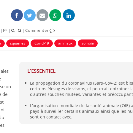
|
|
|
Commenter
é
squames
Covid-19
animaux
zombie
u
L'ESSENTIEL
ales
e
La propagation du coronavirus (Sars-CoV-2) est bie
Grossesse et chaleur : ce
Mordue 
 selon
certains élevages de visons, et pourrait entraîner 
que dit la science
barracud
secouru
e de
d’autres souches mutées, variantes et préoccupant
réflexe 
st
L’organisation mondiale de la santé animale (OIE) 
ent
pays à surveiller certains animaux ainsi que les h
Le smartphone nuit-il à
Légionel
l'apprentissage de la
quelle e
sont en contact avec.
du
lecture ?
contami
es.