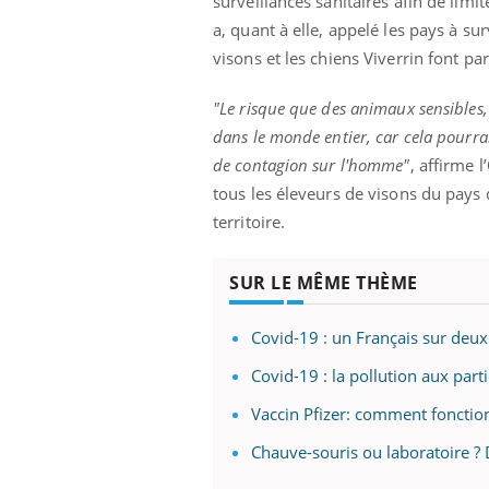
surveillances sanitaires afin de limi
a, quant à elle, appelé les pays à su
visons et les chiens Viverrin font part
Eczéma Chronique des Mains :
Car
Youtube
You
"Le risque que des animaux sensibles, 
Youtube
expliquer ma maladie
pré
dans le monde entier, car cela pourra
Il y a des sujets qui sont faciles à aborder...
Fati
de contagion sur l'homme"
, affirme
d'autres non ! D'un côté, poser des
mêm
tous les éleveurs de visons du pays 
questions sur la maladie d'un proche c'est
care
territoire.
montrer ...
...
SUR LE MÊME THÈME
Covid-19 : un Français sur deux
Covid-19 : la pollution aux part
Vaccin Pfizer: comment foncti
Chauve-souris ou laboratoire ? 