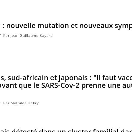
ma Chronique des Mains : se
ube
Youtube
arer pour l’été !
 arrive… et avec lui, un tout nouveau
is : nouvelle mutation et nouveaux sy
e de vie ! Vacances, plage, piscine,
l, activités en plein air… Nos mains sont
Par Jean-Guillaume Bayard
s, sud-africain et japonais : "Il faut vac
vant que le SARS-Cov-2 prenne une au
Par Mathilde Debry
ais détecté dans un cluster familial dan