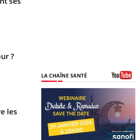
int ses
our ?
LA CHAÎNE SANTÉ
Youtube
e les