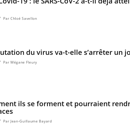
Covid-19 : le SARS-CoV-2 a-t-il déjà atte
Par Chloé Savellon
utation du virus va-t-elle s’arrêter un j
Par Mégane Fleury
ment ils se forment et pourraient rendr
aces
Par Jean-Guillaume Bayard