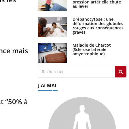
pression artérielle chute
au lever
Drépanocytose : une
déformation des globules
rouges aux conséquences
graves
Maladie de Charcot
ance mais
(Sclérose latérale
amyotrophique)
J'AI MAL
st “50% à