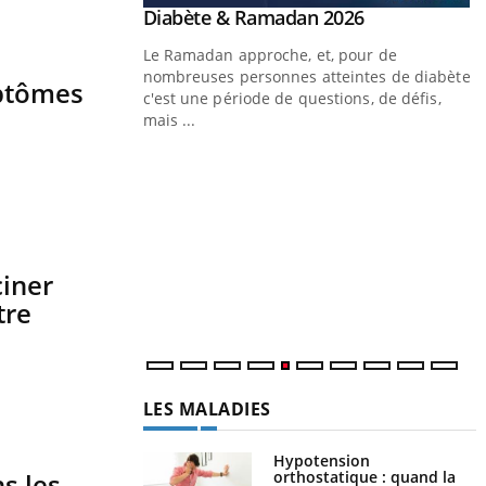
Youtube
Diabète & Ramadan 2026
Youtube
Le Ramadan approche, et, pour de
nombreuses personnes atteintes de diabète,
mptômes
c'est une période de questions, de défis,
mais ...
Un « jumeau numérique » pour
Youtube
Y
faciliter l’accès à la médecine
Youtube
C
préventive
n
Un établissement lié à un groupe mutualiste
l
innove en matière de bilan de santé :
ciner
l'utilisation d'un « jumeau numérique »
tre
permet ...
LES MALADIES
Hypotension
orthostatique : quand la
s les