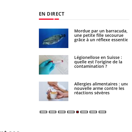
EN DIRECT
Mordue par un barracuda,
Comment gérer le sommeil
une petite fille secourue
des enfants en vacances ?
grâce à un réflexe essentiel
Légionellose en Suisse :
Bilan prévention : ce que
quelle est l’origine de la
les kinés pourront bientôt
contamination ?
faire
Allergies alimentaires : une
TDAH : quel est ce
nouvelle arme contre les
traitement autorisé aux
réactions sévères
États-Unis ?