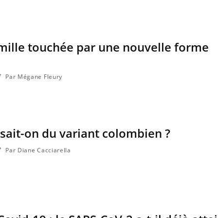
mille touchée par une nouvelle forme
Grossesse et chaleur : ce
que dit la science
Par Mégane Fleury
Le smartphone nuit-il à
l'apprentissage de la
lecture ?
 sait-on du variant colombien ?
Mordue par une tique en
vacances, elle reste dans le
Par Diane Cacciarella
coma pendant 42 jours