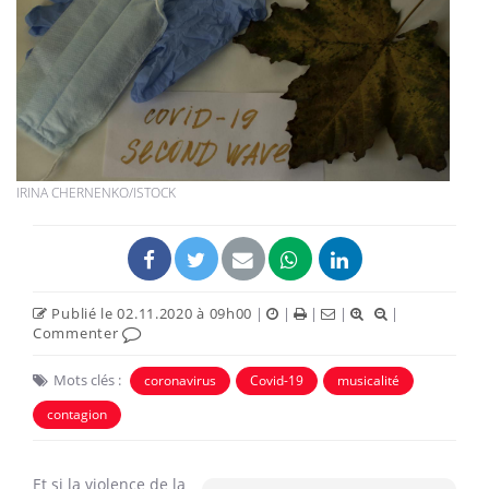
IRINA CHERNENKO/ISTOCK
Publié le 02.11.2020 à 09h00
|
|
|
|
|
Commenter
Mots clés :
coronavirus
Covid-19
musicalité
contagion
Et si la violence de la