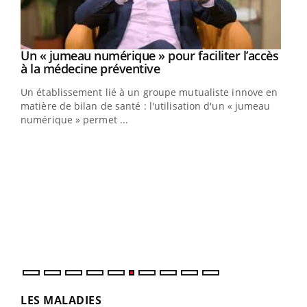
Un « jumeau numérique » pour faciliter l’accès
Youtube
Youtube
à la médecine préventive
Un établissement lié à un groupe mutualiste innove en
e
matière de bilan de santé : l'utilisation d'un « jumeau
numérique » permet ...
COU
You
Coup
vous
épis
LES MALADIES