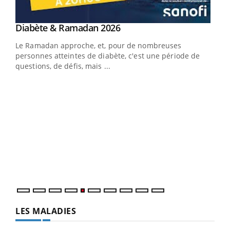
Youtube
Diabète & Ramadan 2026
Youtube
Le Ramadan approche, et, pour de nombreuses
vie !
personnes atteintes de diabète, c'est une période de
…
questions, de défis, mais ...
Un 
You
à l
Un é
mati
numé
LES MALADIES