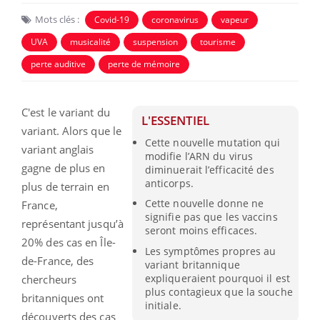
Mots clés :
Covid-19
coronavirus
vapeur
UVA
musicalité
suspension
tourisme
perte auditive
perte de mémoire
C'est le variant du
L'ESSENTIEL
variant. Alors que le
Cette nouvelle mutation qui
variant anglais
modifie l’ARN du virus
gagne de plus en
diminuerait l’efficacité des
anticorps.
plus de terrain en
Cette nouvelle donne ne
France,
signifie pas que les vaccins
représentant jusqu’à
seront moins efficaces.
20% des cas en Île-
Les symptômes propres au
de-France, des
variant britannique
expliqueraient pourquoi il est
chercheurs
plus contagieux que la souche
britanniques ont
initiale.
découverts des cas