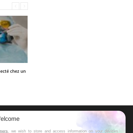
Mortalité infantile : un rapport
tecté chez un
s’interroge sur son taux élevé en
France
elcome
ER
tners
, we wish to store and access information on your devices