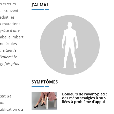
s erreurs
J'AI MAL
lus souvent
éduit les
ux mutations
 grâce à une
abelle Imbert
omolécules
mettant le
“enlève” le
gt fois plus
SYMPTÔMES
Douleurs de l’avant-pied :
taux de
des métatarsalgies à 90 %
liées à problème d’appui
ont
ublication du