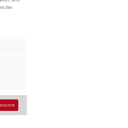
nt des
'inscrire