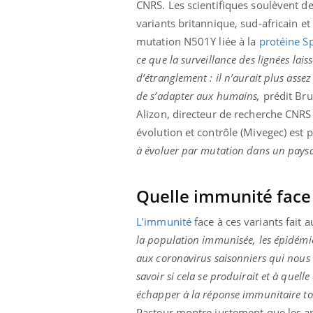
CNRS. Les scientifiques soulèvent deu
variants britannique, sud-africain et
mutation N501Y liée à la
protéine S
ce que la surveillance des lignées lais
d’étranglement : il n’aurait plus as
de s’adapter aux humains,
prédit Br
Alizon, directeur de recherche CNRS 
évolution et contrôle (Mivegec) est pl
à évoluer par mutation dans un paysa
Quelle immunité face 
L’immunité
face à ces variants fait a
la population immunisée, les épidémie
aux coronavirus saisonniers qui nous i
savoir si cela se produirait et à quell
échapper à la réponse immunitaire to
Pasteur montre justement que les an