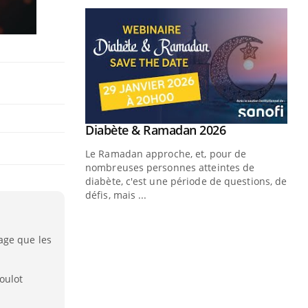
Youtube
 Mains : se
Diabète & Ramadan 2026
Youtube
outube
Le Ramadan approche, et, pour de
 un tout nouveau
nombreuses personnes atteintes de
plage, piscine,
diabète, c'est une période de questions, de
 air… Nos mains
défis, mais ...
Un
You
fac
age que les
pr
Un 
oulot
mut
s
san