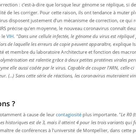
ection : c’est-à-dire que lorsque leur génome se réplique, si de
ilité de les corriger. Pour cette raison, ils ont tendance à muter p
irus disposent justement d’un mécanisme de correction, ce qui r
 CNRS précise qu’en moyenne, le nouveau coronavirus connaît de
 le
VIH
. "
Dans une cellule infectée, le génome du virus est répliqué
ors de laquelle les erreurs de copie peuvent apparaître,
explique Is
ité et membre du laboratoire Architecture et fonction des macr
olymérisation est ralentie grâce à deux petites protéines virales per
me elle aussi codée par le virus. Capable de couper l’ARN, celle-ci 
r. (…) Sans cette série de réactions, les coronavirus muteraient vin
ons ?
 notamment à cause de leur
contagiosité
plus importante. "
Le R0 (
 historiques est de 3, mais il atteint 4 pour les trois variants qui f
maître de conférences à l’université de Montpellier, dans cette p