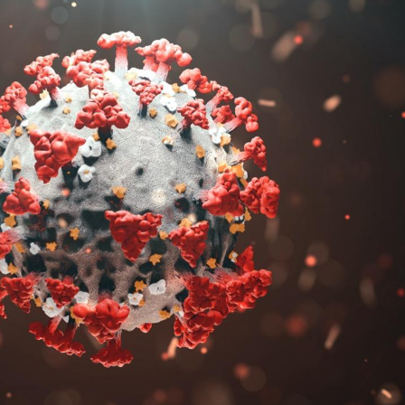
Toujours connectés :
Les méd
comment le travail
protègen
empiète de plus en plus
?
sur nos soirées
Cancer colorectal : une
Cytomég
stratégie simple aurait
change d
changé la donne au Pays
charge 
basque
enceint
Chikungunya, dengue,
La siest
West Nile : que se passe-
de dormi
t-il dans le sud de la
France ?