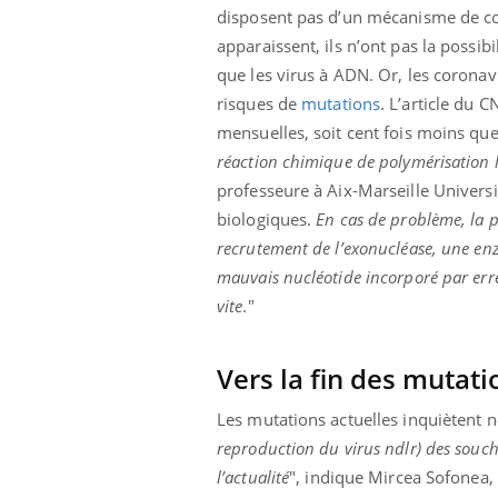
disposent pas d’un mécanisme de corr
apparaissent, ils n’ont pas la possib
que les virus à ADN. Or, les coronav
risques de
mutations
. L’article du
mensuelles, soit cent fois moins que
réaction chimique de
polymérisation
l
professeure à Aix-Marseille Univers
biologiques.
En cas de problème, la p
recrutement de l’exonucléase, une enzy
mauvais nucléotide incorporé par erreu
vite
."
Vers la fin des mutati
Les mutations actuelles inquiètent
reproduction du virus ndlr) des souches
l’actualité
", indique Mircea Sofonea, 