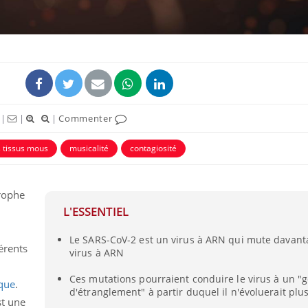
|
|
|
Commenter
uline & Charge mentale : et si on
Eczéma Chronique des
tube
Youtube
Youtube
Y
it en parler??
préparer pour l’été !
 tissus mous
musicalité
contagiosité
026, l'insuline dans le diabète de type 2
L'été arrive… et avec lui,
e entourée d'idées reçues chez les
rythme de vie ! Vacances, 
rophe
ients comme parfois chez les soignants.
soleil, activités en plein
sont ...
L'ESSENTIEL
u
Le SARS-CoV-2 est un virus à ARN qui mute davant
érents
virus à ARN
Ces mutations pourraient conduire le virus à un "g
ique
.
d'étranglement" à partir duquel il n'évoluerait plu
st une