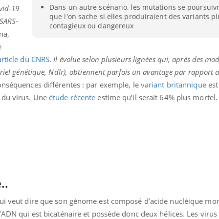
Dans un autre scénario, les mutations se poursuiv
vid-19
que l'on sache si elles produiraient des variants p
 SARS-
contagieux ou dangereux
na,
e
article du CNRS
.
Il évolue selon plusieurs lignées qui, après des mod
ériel génétique, Ndlr), obtiennent parfois un avantage par rapport a
onséquences différentes : par exemple, le
variant britannique
est
 du virus. Une
étude récente
estime qu’il serait 64% plus mortel.
..
qui veut dire que son génome est composé d’acide nucléique mon
l’ADN qui est bicaténaire et possède donc deux hélices. Les viru