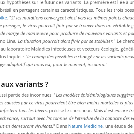
x hypothèses sur le futur des variants. La première est liée à un
 brésilien partagent certaines caractéristiques. Tous les trois pos
pike
. "
Si les mutations convergent ainsi vers les mêmes points chaud
se présager, le virus pourrait finir par se trouver dans un véritable 
sez de marge de manœuvre pour produire de nouveaux variants et po
uno Lina
. La situation pourrait alors finir par se stabiliser.
" Le cher
au laboratoire Maladies infectieuses et vecteurs écologie, génét
us inquiet : "
le champ des possibles a changé car les variants peu
ge adaptatif qui nous est, pour le moment, inconnu.
"
aux variants ?
ussi partie des inconnues. "
Les modèles épidémiologiques suggèren
s causées par ce virus pourraient être bien moins mortelles et plu
nfectent tous les hivers
, précise le chercheur.
Mais il est encore tr
e échéance, surtout avec l’inconnue de l’étendue de la capacité des v
ut en demeurant virulents.
" Dans
Nature Medicine
, une étude de l
ticorps, produits par le vaccin ou après une première contamina