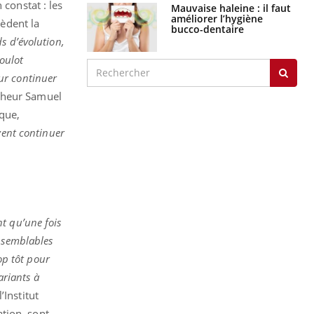
 constat : les
Mauvaise haleine : il faut
améliorer l’hygiène
sèdent la
bucco-dentaire
s d’évolution,
goulot
ur continuer
cheur Samuel
ique,
vent continuer
t qu’une fois
s semblables
op tôt pour
ariants à
’Institut
tion, sont