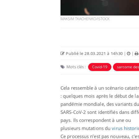
MAKSIM TKACHENKO/ISTOCK
Publié le 28.03.2021 à 14h30
|
|
 Mains :
Carence en fer : comprendre pour
Ins
Youtube
You
Youtube
Youtube
prévenir
osa
Mots clés :
Covid-19
sarcome des
aciles à aborder...
Fatigue, irritabilité, brouillard mental ou
En 2
poser des
même alopécie… Les symptômes de la
rest
Cela ressemble à un scénario catast
'un proche c'est
carence en fer sont multiples ce qui la rend
pat
...
: quelques mois après le début de la
pandémie mondiale, des variants d
SARS-CoV-2 sont identifiés dans diff
pays. Ils correspondent à une ou
plusieurs mutations du
virus histor
Ce processus n’est pas nouveau, c'e