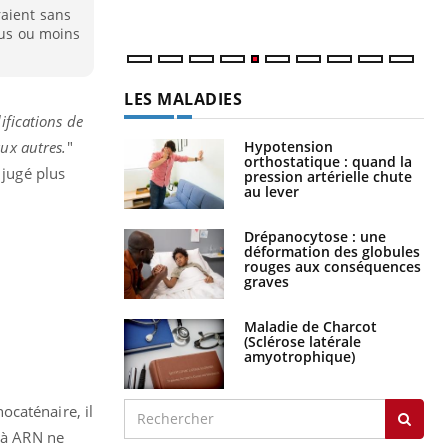
num
raient sans
lus ou moins
LES MALADIES
ifications de
Hypotension
ux autres.
"
orthostatique : quand la
 jugé plus
pression artérielle chute
au lever
Drépanocytose : une
déformation des globules
rouges aux conséquences
graves
Maladie de Charcot
(Sclérose latérale
amyotrophique)
ocaténaire, il
s à ARN ne