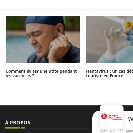
S
Comment éviter une otite pendant
Hantavirus : un cas dé
les vacances ?
touriste en France
W
À PROPOS
NEWSLETT
With our 225
par