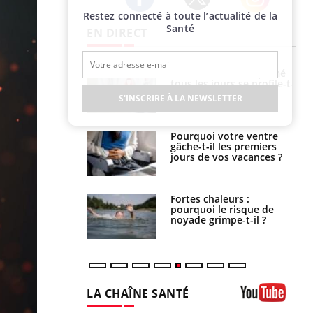
Restez connecté à toute l’actualité de la
Twitter
Facebook
Instagram
Santé
EN DIRECT
icaments GLP-1
VIH : la fin du comprimé
t-ils aussi les os
tous les jours se profile-t-
elle enfin ?
S'INSCRIRE À LA NEWSLETTER
alovirus : ce qui
Pourquoi votre ventre
ans la prise en
gâche-t-il les premiers
des femmes
jours de vos vacances ?
es
e empêche-t-elle
Fortes chaleurs :
r la nuit ?
pourquoi le risque de
noyade grimpe-t-il ?
LA CHAÎNE SANTÉ
Youtube