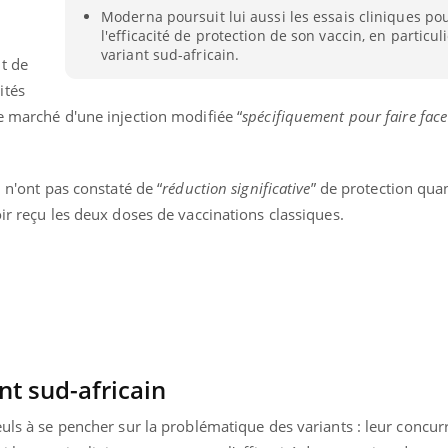
Moderna poursuit lui aussi les essais cliniques pou
Cytomégalovirus : ce qui
Pourquo
change dans la prise en
gâche-t-
l'efficacité de protection de son vaccin, en particul
charge des femmes
jours de
variant sud-africain.
enceintes
t de
ités
e marché d'une injection modifiée “
spécifiquement pour faire fac
l n'ont pas constaté de “
réduction significative
” de protection qua
oir reçu les deux doses de vaccinations classiques.
nt sud-africain
euls à se pencher sur la problématique des variants : leur concur