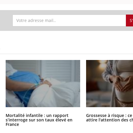
S
uline & Charge mentale : et si on
Eczéma Chronique des
tube
Youtube
Youtube
Y
it en parler??
préparer pour l’été !
026, l'insuline dans le diabète de type 2
L'été arrive… et avec lui,
S
e entourée d'idées reçues chez les
rythme de vie ! Vacances, 
ients comme parfois chez les soignants.
soleil, activités en plein
sont ...
Mortalité infantile : un rapport
Grossesse à risque : ce
s’interroge sur son taux élevé en
attire l'attention des 
France