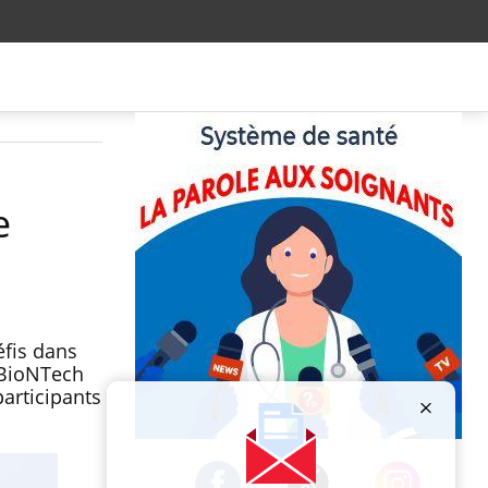
e
éfis dans
t BioNTech
participants
Publicité