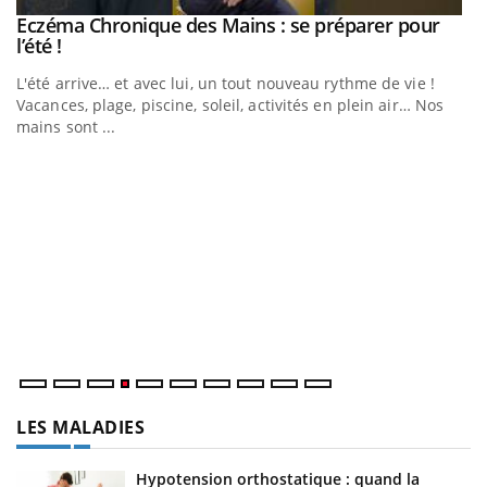
Eczéma Chronique des Mains : se préparer pour
Youtube
Youtube
l’été !
e
L'été arrive… et avec lui, un tout nouveau rythme de vie !
Vacances, plage, piscine, soleil, activités en plein air… Nos
mains sont ...
D
Yo
L
at
dé
LES MALADIES
Hypotension orthostatique : quand la