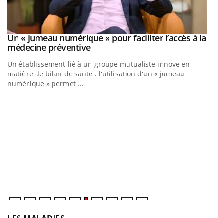
Un « jumeau numérique » pour faciliter l’accès à la
Youtube
Youtube
médecine préventive
Un établissement lié à un groupe mutualiste innove en
matière de bilan de santé : l'utilisation d'un « jumeau
numérique » permet ...
C
Yo
Co
cu
un
LES MALADIES