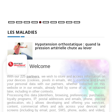
matière de bilan de santé : l'utilisation d'un « jumeau
épis
numérique » permet ...
LES MALADIES
Hypotension orthostatique : quand la
pression artérielle chute au lever
Welcome
Drépanocytose : une déformation des
globules rouges aux conséquences
graves
With our 225
partners
, we wish to store and access information on
your devices (cookies, pixels in emails, etc.), combine and share
your personal data with our partners, whether collected on this
website or in our emails, already held by some of us, or obtained
Maladie de Charcot (Sclérose latérale
later, including in other contexts.
amyotrophique)
Processing this data (identifiers, browsing, preferences, purchases,
loyalty programs, IP, postal addresses and emails, phone, precise
geolocation, etc.) allows developing and offering you services,
content, commercial offers and ads across your devices and
screens (including by email, post, SMS, phone, audio, and video),