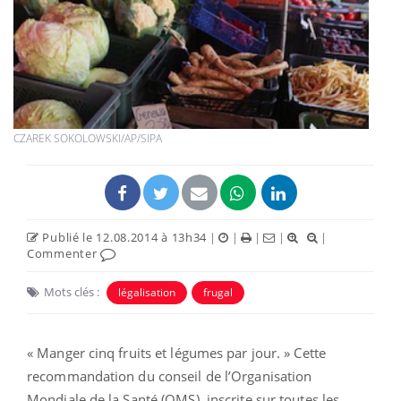
CZAREK SOKOLOWSKI/AP/SIPA
Publié le 12.08.2014 à 13h34
|
|
|
|
|
Commenter
Mots clés :
légalisation
frugal
« Manger cinq fruits et légumes par jour. » Cette
recommandation du conseil de l’Organisation
Mondiale de la Santé (OMS), inscrite sur toutes les