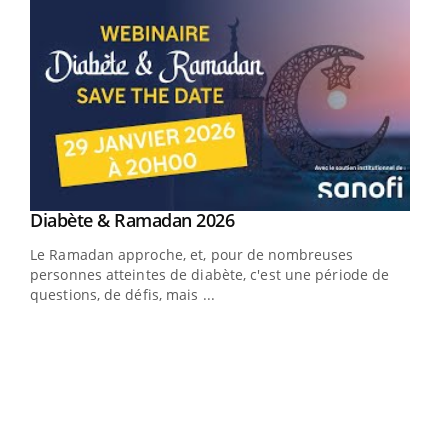
Youtube
Diabète & Ramadan 2026
Youtube
Le Ramadan approche, et, pour de nombreuses
personnes atteintes de diabète, c'est une période de
questions, de défis, mais ...
Un « jumeau numérique » pour faciliter l’accès
COU
Youtube
You
Youtube
à la médecine préventive
Coup
Un établissement lié à un groupe mutualiste innove en
vous