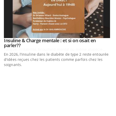
be
Insuline & Charge mentale : et si on osait en
Youtube
Youtube
parler??
En 2026, l'insuline dans le diabète de type 2 reste entourée
a
d'idées reçues chez les patients comme parfois chez les
soignants.
E
Yo
l’
L'
Va
ma