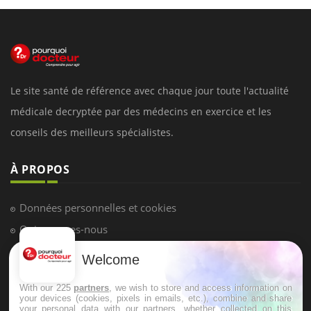
Le site santé de référence avec chaque jour toute l'actualité
médicale decryptée par des médecins en exercice et les
conseils des meilleurs spécialistes.
À PROPOS
Données personnelles et cookies
Qui sommes-nous
Conditions d'utilisation
Welcome
Plan du site
With our 225
partners
, we wish to store and access information on
Mentions Légales
your devices (cookies, pixels in emails, etc.), combine and share
your personal data with our partners, whether collected on this