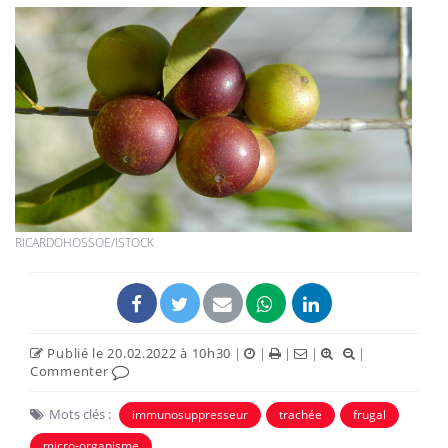
RICARDOHOSSOE/ISTOCK
Publié le 20.02.2022 à 10h30
|
|
|
|
|
Commenter
Mots clés :
immunosuppresseur
trachée
frugal
micro-organisme