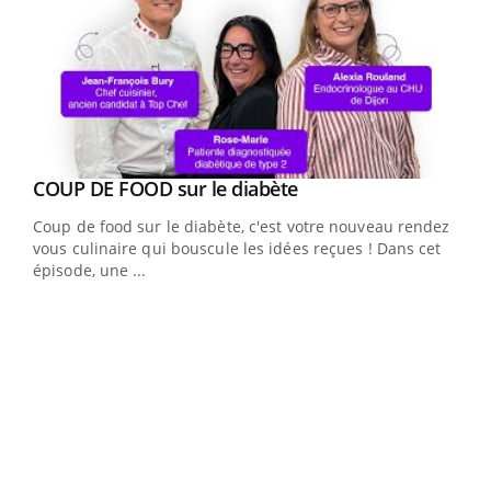
Youtube
cès
COUP DE FOOD sur le diabète
Youtube
Coup de food sur le diabète, c'est votre nouveau rendez-
 en
vous culinaire qui bouscule les idées reçues ! Dans cet
u
épisode, une ...
Qua
You
"Les
trav
DRH 