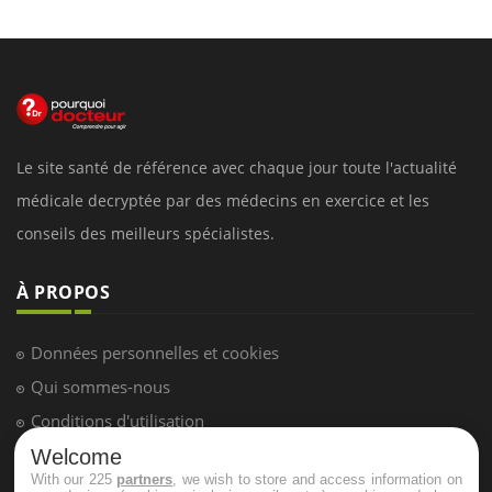
Le site santé de référence avec chaque jour toute l'actualité
médicale decryptée par des médecins en exercice et les
conseils des meilleurs spécialistes.
À PROPOS
Données personnelles et cookies
Qui sommes-nous
Conditions d'utilisation
Plan du site
Welcome
With our 225
partners
, we wish to store and access information on
Mentions Légales