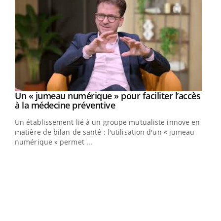
Un « jumeau numérique » pour faciliter l’accès
Youtube
Youtube
à la médecine préventive
Un établissement lié à un groupe mutualiste innove en
e
matière de bilan de santé : l'utilisation d'un « jumeau
numérique » permet ...
COU
You
Coup
vous
épis