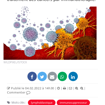
WILDPIXEL/ISTOCK
Publié le 04.02.2022 à 14h30
|
|
|
|
|
Commenter
Mots clés :
lymphoblastique
immunosuppresseur