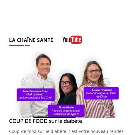
LA CHAÎNE SANTÉ
Youtube
Youtube
Yout
COUP DE FOOD sur le diabète
Quand l’entreprise mise sur le bien être global
Youtube
Youtube
Coup de food sur le diabète, c'est votre nouveau rendez-
"Les rendez-vous de la santé et de la qualité de vie au