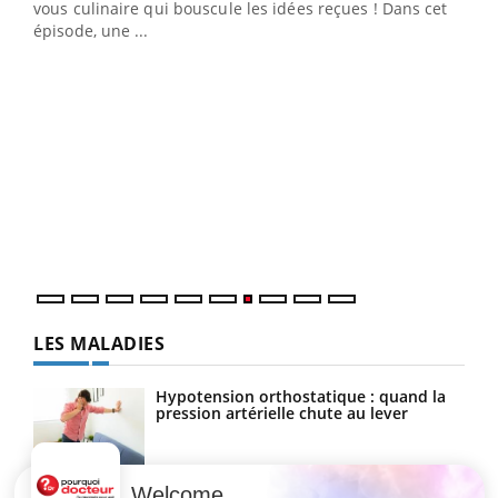
vous culinaire qui bouscule les idées reçues ! Dans cet
travail" de Pourquoi Docteur reçoivent Régis Blugeon,
épisode, une ...
DRH et directeur ...
Ecz
You
(3/3
Dans
vous
quot
LES MALADIES
Hypotension orthostatique : quand la
pression artérielle chute au lever
Welcome
Drépanocytose : une déformation des