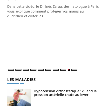
au
Dans cette vidéo, le Dr Inès Zaraa, dermatologue à Paris,
,
vous explique comment protéger vos mains au
quotidien et éviter les ...
Ecz
You
(2/3
Une 
une 
une i
LES MALADIES
Hypotension orthostatique : quand la
pression artérielle chute au lever