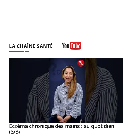
LA CHAÎNE SANTÉ
Youtube
Youtube
al
Eczéma chronique des mains : au quotidien
Youtube
Youtube
(3/3)