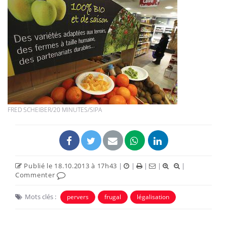
FRED SCHEIBER/20 MINUTES/SIPA
Publié le 18.10.2013 à 17h43
|
|
|
|
|
Commenter
Mots clés :
pervers
frugal
légalisation