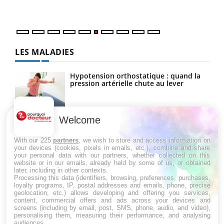
LES MALADIES
Hypotension orthostatique : quand la
pression artérielle chute au lever
Welcome
Drépanocytose : une déformation des
globules rouges aux conséquences
graves
With our 225
partners
, we wish to store and access information on
your devices (cookies, pixels in emails, etc.), combine and share
your personal data with our partners, whether collected on this
website or in our emails, already held by some of us, or obtained
Maladie de Charcot (Sclérose latérale
later, including in other contexts.
amyotrophique)
Processing this data (identifiers, browsing, preferences, purchases,
loyalty programs, IP, postal addresses and emails, phone, precise
geolocation, etc.) allows developing and offering you services,
content, commercial offers and ads across your devices and
screens (including by email, post, SMS, phone, audio, and video),
personalising them, measuring their performance, and analysing
audiences.