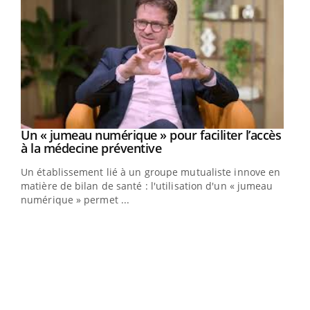
Un « jumeau numérique » pour faciliter l’accès
Youtube
Youtube
à la médecine préventive
Un établissement lié à un groupe mutualiste innove en
e
matière de bilan de santé : l'utilisation d'un « jumeau
numérique » permet ...
COU
You
Coup
vous
épis