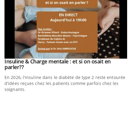
be
Insuline & Charge mentale : et si on osait en
Youtube
Youtube
parler??
En 2026, l'insuline dans le diabète de type 2 reste entourée
a
d'idées reçues chez les patients comme parfois chez les
soignants.
E
Yo
l’
L'