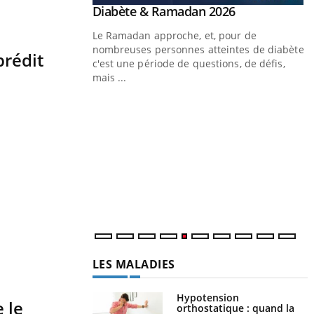
Youtube
Diabète & Ramadan 2026
Youtube
Le Ramadan approche, et, pour de
nombreuses personnes atteintes de diabète,
prédit
c'est une période de questions, de défis,
mais ...
Un « jumeau numérique » pour
Youtube
Y
faciliter l’accès à la médecine
Youtube
C
préventive
n
Un établissement lié à un groupe mutualiste
l
innove en matière de bilan de santé :
l'utilisation d'un « jumeau numérique »
permet ...
LES MALADIES
Hypotension
 le
orthostatique : quand la