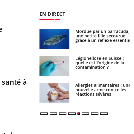
EN DIRECT
e
Mordue par un barracuda,
Comment gérer le sommeil
une petite fille secourue
des enfants en vacances ?
grâce à un réflexe essentiel
Légionellose en Suisse :
Bilan prévention : ce que
quelle est l’origine de la
les kinés pourront bientôt
contamination ?
faire
 santé à
Allergies alimentaires : une
TDAH : quel est ce
nouvelle arme contre les
traitement autorisé aux
réactions sévères
États-Unis ?