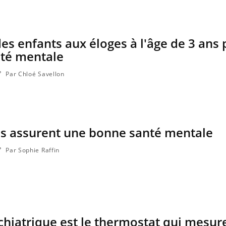
ma Chronique des Mains : se
ube
Youtube
arer pour l’été !
 arrive… et avec lui, un tout nouveau
des enfants aux éloges à l'âge de 3 ans 
e de vie ! Vacances, plage, piscine,
nté mentale
l, activités en plein air… Nos mains sont
Par Chloé Savellon
es assurent une bonne santé mentale
Par Sophie Raffin
ychiatrique est le thermostat qui mesure