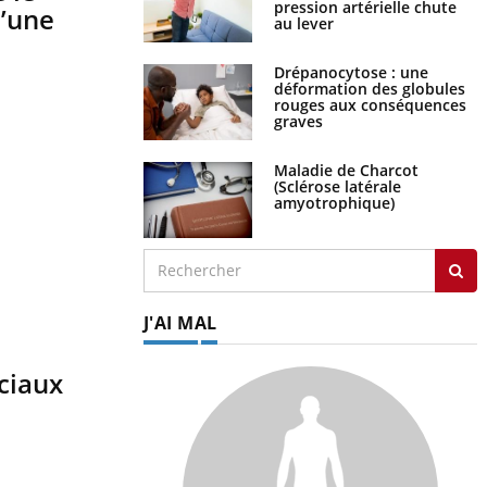
pression artérielle chute
’une
au lever
Drépanocytose : une
déformation des globules
rouges aux conséquences
graves
Maladie de Charcot
(Sclérose latérale
amyotrophique)
J'AI MAL
ciaux