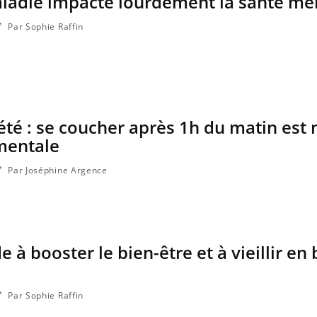
aladie impacte lourdement la santé me
Par Sophie Raffin
été : se coucher après 1h du matin est
mentale
Par Joséphine Argence
 à booster le bien-être et à vieillir en
Par Sophie Raffin