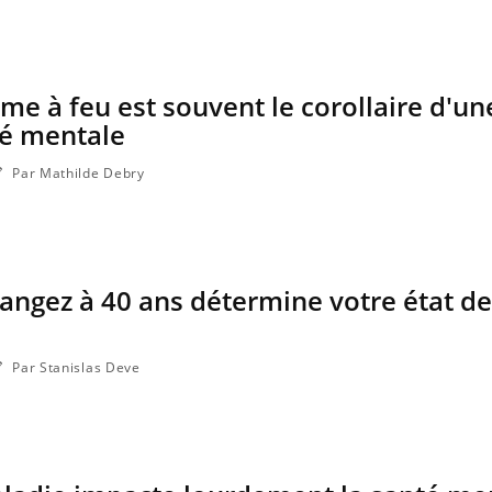
me à feu est souvent le corollaire d'un
Grossesse et chaleur : ce
é mentale
que dit la science
Par Mathilde Debry
Le smartphone nuit-il à
l'apprentissage de la
lecture ?
ngez à 40 ans détermine votre état de
Mordue par une tique en
vacances, elle reste dans le
coma pendant 42 jours
Par Stanislas Deve