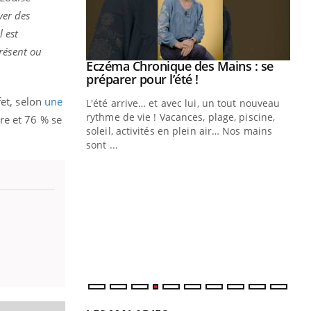
ver des
l est
résent ou
ale : et si on
Eczéma Chronique des Mains : se
Youtube
ube
Youtube
préparer pour l’été !
fet, selon
une
e diabète de type 2
L'été arrive… et avec lui, un tout nouveau
çues chez les
rythme de vie ! Vacances, plage, piscine,
re et 76 % se
ez les soignants.
soleil, activités en plein air… Nos mains
sont ...
Di
You
Le 
nom
dia
défi