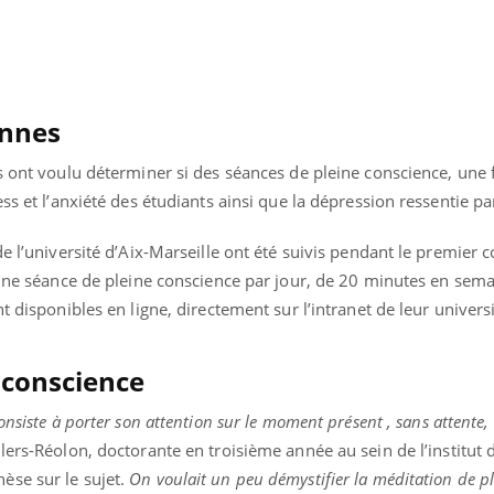
Pourquoi manger moins
Mordue 
de protéines pourrait
vacances
finalement être bénéfique
le coma
ennes
rs ont voulu déterminer si des séances de pleine conscience, une
ss et l’anxiété des étudiants ainsi que la dépression ressentie pa
de l’université d’Aix-Marseille ont été suivis pendant le premier 
 une séance de pleine conscience par jour, de 20 minutes en sema
t disponibles en ligne, directement sur l’intranet de leur univers
 conscience
nsiste à porter son attention sur le moment présent , sans attente, s
llers-Réolon, doctorante en troisième année au sein de l’institut 
èse sur le sujet.
On voulait un peu démystifier la méditation de p