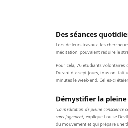
Pourquoi votre ventre
gâche-t-il les premiers
jours de vos vacances ?
Des séances quotidi
Lors de leurs travaux, les chercheu
méditation, pouvaient réduire le stre
Pour cela, 76 étudiants volontaires 
Durant dix-sept jours, tous ont fait
minutes le week-end. Celles-ci étaien
Démystifier la pleine
“
La méditation de pleine conscience co
sans jugement
, explique Louise Devi
du mouvement et qui prépare une th