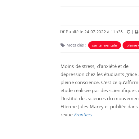
Publié le 24.07.2022 à 11h35
|
|
Mots clés :
santé mentale
pleine
Moins de stress, d’anxiété et de
dépression chez les étudiants grâce 
pleine conscience. C’est ce qu’affir
La sieste empêche-t-elle
étude réalisée par des scientifiques 
de dormir la nuit ?
l’Institut des sciences du mouvemen
Etienne-Jules-Marey et publiée dans 
revue
Frontiers
.
VIH : la fin du comprimé
tous les jours se profile-t-
elle enfin ?