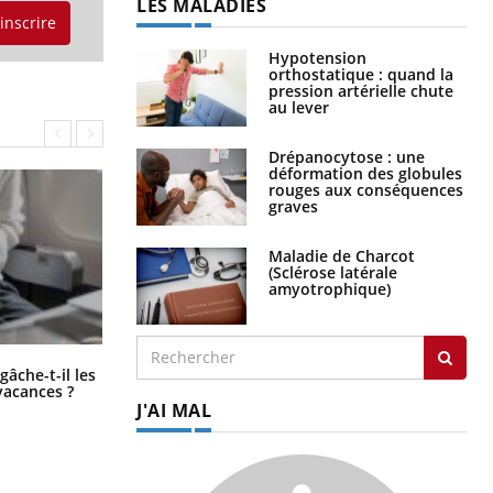
LES MALADIES
'inscrire
Hypotension
orthostatique : quand la
pression artérielle chute
au lever
Drépanocytose : une
déformation des globules
rouges aux conséquences
graves
Maladie de Charcot
(Sclérose latérale
amyotrophique)
Fortes chaleurs : pourquoi le risque
âche-t-il les
de noyade grimpe-t-il ?
vacances ?
J'AI MAL