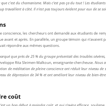
e que c’est du chamanisme. Mais c’est pas ça du tout ! Les étudiants
travaillent à côté. Il n’est pas toujours évident pour eux de se so
ns
ine conscience, les chercheurs ont demandé aux étudiants de rem
ue avant et après. En parallèle, un groupe témoin qui n’avaient pa
evait répondre aux mêmes questions.
marqué que près de 25 % du groupe présentait des troubles sévères,
développe Rita Sleimen-Malkoun, enseignante-chercheuse.
Nous a
ention de méditation de pleine conscience ont réduit leur niveau de 
iveau de dépression de 34 % et ont amélioré leur niveau de bien-être
re coût
’est un bon début à moindre coût, et qui s’avère efficace
, souligne