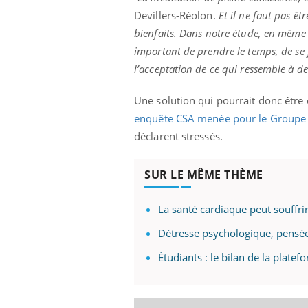
Devillers-Réolon.
Et il ne faut pas ê
bienfaits. Dans notre étude, en même pa
important de prendre le temps, de se 
Eczéma Chronique des Mains :
Car
Youtube
You
l’acceptation de ce qui ressemble à d
Youtube
expliquer ma maladie
pré
Une solution qui pourrait donc être 
Il y a des sujets qui sont faciles à aborder...
Fati
d'autres non ! D'un côté, poser des
mêm
enquête CSA menée pour le Groupe 
questions sur la maladie d'un proche c'est
care
déclarent stressés.
montrer ...
...
SUR LE MÊME THÈME
La santé cardiaque peut souffr
Détresse psychologique, pensées
Étudiants : le bilan de la plate