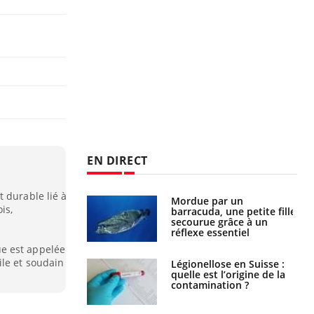
EN DIRECT
 durable lié à
e et chaleur : ce
Mordue par un
is,
la science
barracuda, une petite fille
secourue grâce à un
réflexe essentiel
e est appelée
ile et soudain
phone nuit-il à
Légionellose en Suisse :
tissage de la
quelle est l’origine de la
?
contamination ?