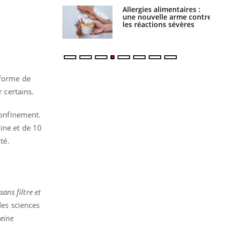
par une tique en
Allergies alimentaires :
, elle reste dans
une nouvelle arme contre
 pendant 42 jours
les réactions sévères
 forme de
r certains.
confinement.
ine et de 10
ité.
ans filtre et
des sciences
leine