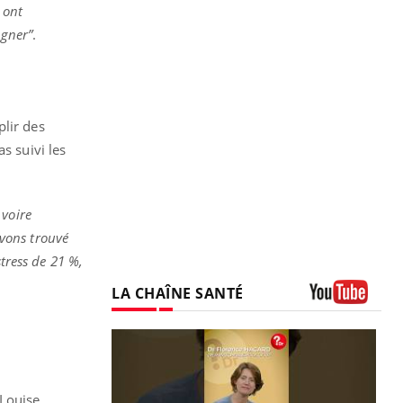
 ont
igner”
.
plir des
s suivi les
 voire
vons trouvé
stress de 21 %,
LA CHAÎNE SANTÉ
Youtube
 Louise