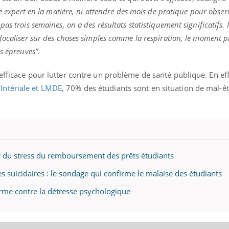
tre expert en la matière, ni attendre des mois de pratique pour obser
s trois semaines, on a des résultats statistiquement significatifs. I
focaliser sur des choses simples comme la respiration, le moment p
ence en fer : comprendre pour
Insuline & Charge ment
tube
Youtube
es épreuves”
.
Youtube
Yout
venir
osait en parler??
efficace pour lutter contre un problème de santé publique. En ef
gue, irritabilité, brouillard mental ou
En 2026, l'insuline dans l
e alopécie… Les symptômes de la
reste entourée d'idées re
Intériale et LMDE
, 70% des étudiants sont en situation de mal-êt
nce en fer sont multiples ce qui la rend
patients comme parfois ch
ir du stress du remboursement des prêts étudiants
 suicidaires : le sondage qui confirme le malaise des étudiants
forme contre la détresse psychologique