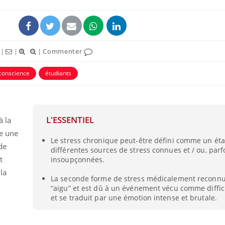
|
|
|
Commenter
 conscience
étudiants
L'ESSENTIEL
à la
me une
Le stress chronique peut-être défini comme un état
Fortes chaleurs :
Grossess
de
différentes sources de stress connues et / ou, parfo
pourquoi le risque de
que dit 
noyade grimpe-t-il ?
t
insoupçonnées.
la
La seconde forme de stress médicalement reconnu
“aigu” et est dû à un événement vécu comme diffic
Le Viagra pourrait-il
Le smart
freiner la propagation du
l'appren
et se traduit par une émotion intense et brutale.
cancer ?
lecture 