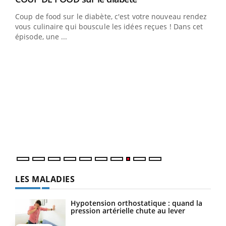
Coup de food sur le diabète, c'est votre nouveau rendez-
"Les rendez-vous de la santé et de la qualité de vie au
vous culinaire qui bouscule les idées reçues ! Dans cet
travail" de Pourquoi Docteur reçoivent Régis Blugeon,
épisode, une ...
DRH et directeur ...
Ecz
You
(3/3
Dans
vous
quot
LES MALADIES
Hypotension orthostatique : quand la
pression artérielle chute au lever