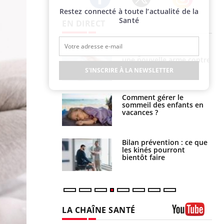
Restez connecté à toute l’actualité de la
Twitter
Facebook
Instagram
Santé
EN DIRECT
par une tique en
Allergies alimentaires :
, elle reste dans
une nouvelle arme contre
 pendant 42 jours
les réactions sévères
S'INSCRIRE À LA NEWSLETTER
par un
Comment gérer le
a, une petite fille
sommeil des enfants en
e grâce à un
vacances ?
essentiel
lose en Suisse :
Bilan prévention : ce que
st l’origine de la
les kinés pourront
nation ?
bientôt faire
LA CHAÎNE SANTÉ
Youtube