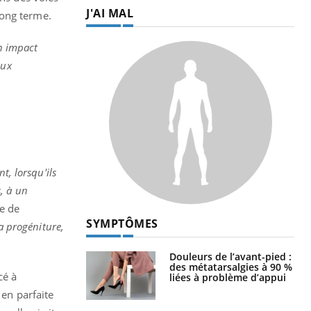
J'AI MAL
ong terme.
n impact
eux
t, lorsqu'ils
, à un
ge de
SYMPTÔMES
la progéniture,
Douleurs de l’avant-pied :
des métatarsalgies à 90 %
cé à
liées à problème d’appui
 en parfaite