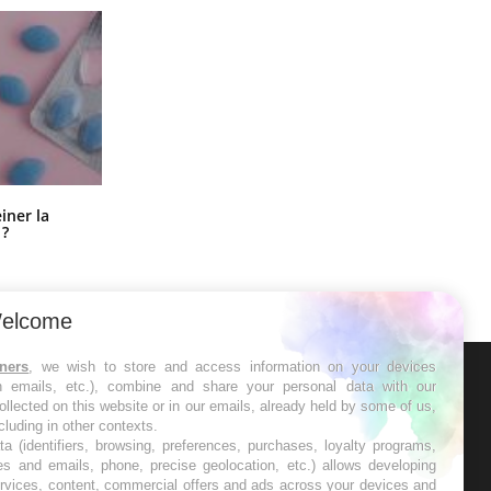
Pourquoi manger moins de
einer la
protéines pourrait finalement être
 ?
bénéfique
elcome
tners
, we wish to store and access information on your devices
in emails, etc.), combine and share your personal data with our
ER
ollected on this website or in our emails, already held by some of us,
ncluding in other contexts.
ta (identifiers, browsing, preferences, purchases, loyalty programs,
s les semaines les meilleures
es and emails, phone, precise geolocation, etc.) allows developing
ervices, content, commercial offers and ads across your devices and