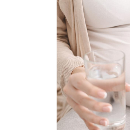
Pourquoi votre ventre
gâche-t-il les premiers
jours de vos vacances ?
Fortes chaleurs :
pourquoi le risque de
noyade grimpe-t-il ?
Le Viagra pourrait-il
freiner la propagation du
cancer ?