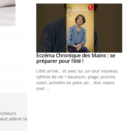
ale : et si on
Eczéma Chronique des Mains : se
Youtube
ube
Youtube
préparer pour l’été !
e diabète de type 2
L'été arrive… et avec lui, un tout nouveau
çues chez les
rythme de vie ! Vacances, plage, piscine,
ez les soignants.
soleil, activités en plein air… Nos mains
sont ...
Di
You
Le 
nom
ercheurs
dia
eut altérer le
défi