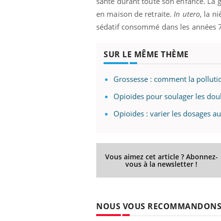
santé durant toute son enfance. La g
en maison de retraite.
In utero
, la n
sédatif consommé dans les années 70
SUR LE MÊME THÈME
Grossesse : comment la pollution
Opioïdes pour soulager les doul
Opioïdes : varier les dosages a
Vous aimez cet article ? Abonnez-
vous à la newsletter !
NOUS VOUS RECOMMANDON