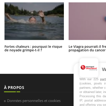
Fortes chaleurs : pourquoi le risque
Le Viagra pourrait-il fr
de noyade grimpe-t-il ?
propagation du cancer
W
With our 225
par
(cookies, pixels 
À PROPOS
NEWSLETT
partners, whether c
or obtained later, i
Processing this da
Recevez toute
Données personnelles et cookies
IP, postal address
infos santé
and offering you s