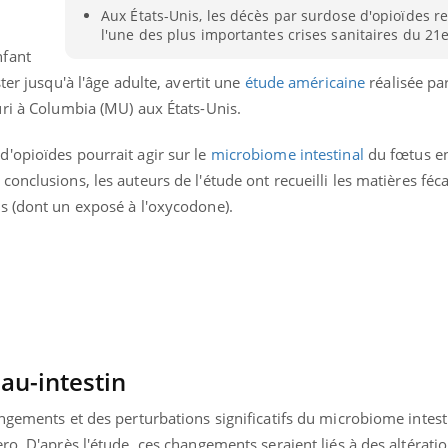
Aux États-Unis, les décès par surdose d'opioïdes r
l'une des plus importantes crises sanitaires du 21e
nfant
ter jusqu'à l'âge adulte, avertit une
étude américaine
réalisée pa
uri à Columbia (MU) aux États-Unis.
'opioïdes pourrait agir sur le
microbiome intestinal
du fœtus e
conclusions, les auteurs de l'étude
ont recueilli les matières féc
s (dont un exposé à l'oxycodone).
u-intestin
ngements et des perturbations significatifs du microbiome intest
ro. D'après l'étude, ces changements seraient liés à des altérati