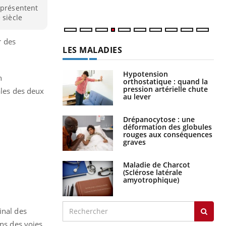
eprésentent
 siècle
r des
LES MALADIES
Hypotension
n
orthostatique : quand la
pression artérielle chute
ales des deux
au lever
Drépanocytose : une
déformation des globules
rouges aux conséquences
graves
Maladie de Charcot
(Sclérose latérale
amyotrophique)
inal des
ons des voies