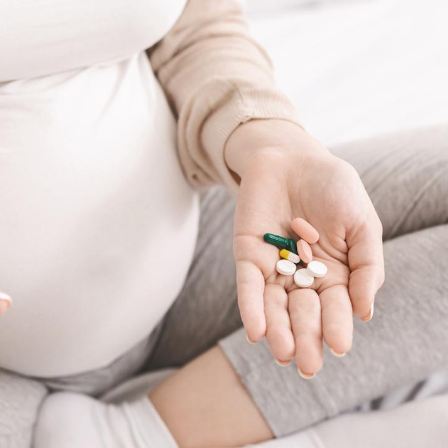
Pourquoi manger moins
Mordue 
de protéines pourrait
vacances
finalement être bénéfique
le coma
Grossesse et chaleur : ce
Mordue 
que dit la science
barracud
secouru
réflexe 
Le smartphone nuit-il à
Légionel
l'apprentissage de la
quelle e
lecture ?
contami