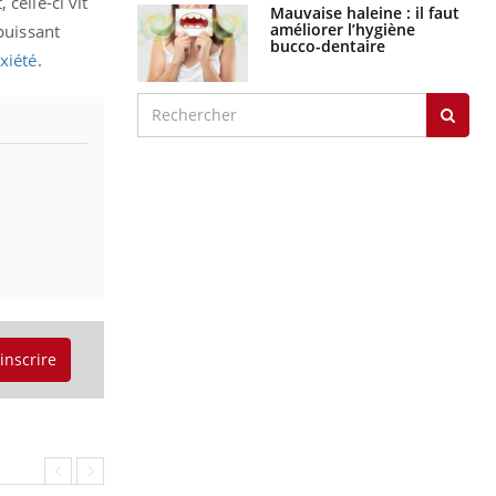
celle-ci vit
Mauvaise haleine : il faut
améliorer l’hygiène
puissant
bucco-dentaire
nxiété
.
'inscrire