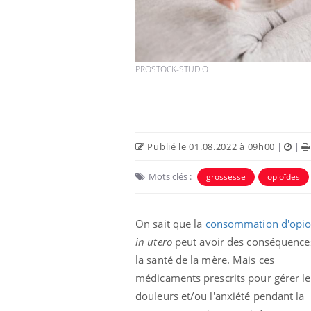
PROSTOCK-STUDIO
Eczéma Chronique des Mains :
Car
Youtube
You
Youtube
expliquer ma maladie
pré
Publié le 01.08.2022 à 09h00
|
|
Il y a des sujets qui sont faciles à aborder...
Fati
Mots clés :
grossesse
opioïdes
d'autres non ! D'un côté, poser des
mêm
questions sur la maladie d'un proche c'est
care
montrer ...
...
On sait que la
consommation d'opio
in utero
peut avoir des conséquence
la santé de la mère. Mais ces
médicaments prescrits pour gérer le
douleurs et/ou l'anxiété pendant la