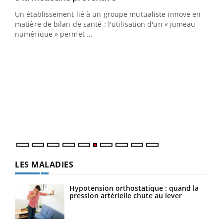
Un établissement lié à un groupe mutualiste innove en
e
matière de bilan de santé : l'utilisation d'un « jumeau
numérique » permet ...
COU
You
Coup
vous
épis
LES MALADIES
Hypotension orthostatique : quand la
pression artérielle chute au lever