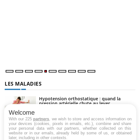
Un « jumeau numérique » pour faciliter l’accès à la
C
Youtube
Yo
Youtube
médecine préventive
Co
Un établissement lié à un groupe mutualiste innove en
cu
matière de bilan de santé : l'utilisation d'un « jumeau
un
numérique » permet ...
LES MALADIES
Hypotension orthostatique : quand la
pression artérielle chute au lever
Welcome
With our 225
partners
, we wish to store and access information on
your devices (cookies, pixels in emails, etc.), combine and share
Drépanocytose : une déformation des
your personal data with our partners, whether collected on this
globules rouges aux conséquences graves
website or in our emails, already held by some of us, or obtained
later, including in other contexts.