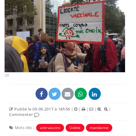
DR
Publié le 09.09.2017 à 18h56
|
|
|
|
|
Commenter
Mots clés :
anti-vaccins
Uvéite
mandarine