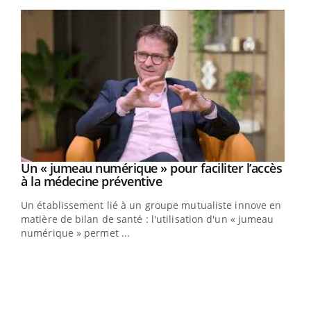
Youtube
Un « jumeau numérique » pour faciliter l’accès
Youtube
Youtube
à la médecine préventive
Un établissement lié à un groupe mutualiste innove en
e
matière de bilan de santé : l'utilisation d'un « jumeau
numérique » permet ...
COU
You
Coup