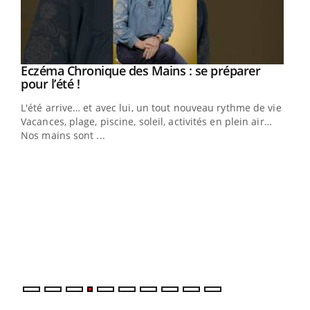
Eczéma Chronique des Mains : se préparer
Youtube
Youtube
pour l’été !
L'été arrive… et avec lui, un tout nouveau rythme de vie !
Vacances, plage, piscine, soleil, activités en plein air…
Nos mains sont ...
Dia
You
Le 
pers
ques