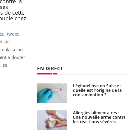
contre la
ises
s de cette
rouble chez
seul
tweet
,
liste
 malaise au
nent à douter
, se
EN DIRECT
phone nuit-il à
Légionellose en Suisse :
tissage de la
quelle est l’origine de la
?
contamination ?
par une tique en
Allergies alimentaires :
, elle reste dans
une nouvelle arme contre
 pendant 42 jours
les réactions sévères