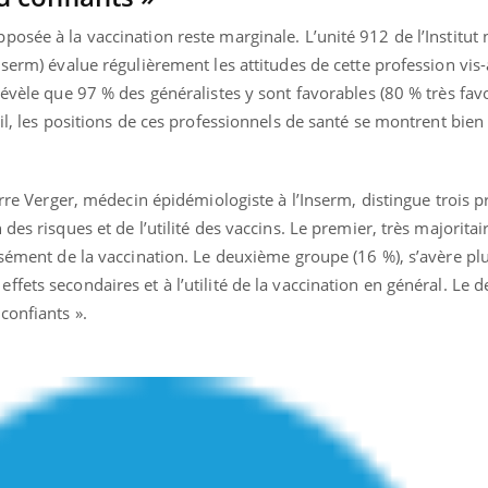
Grossesse et chaleur : ce
Mordue 
osée à la vaccination reste marginale. L’unité 912 de l’Institut 
que dit la science
barracud
secouru
serm) évalue régulièrement les attitudes de cette profession vis-à
réflexe 
révèle que 97 % des généralistes y sont favorables (80 % très fav
ail, les positions de ces professionnels de santé se montrent bie
erre Verger, médecin épidémiologiste à l’Inserm, distingue trois pr
des risques et de l’utilité des vaccins. Le premier, très majoritair
isément de la vaccination. Le deuxième groupe (16 %), s’avère p
fets secondaires et à l’utilité de la vaccination en général. Le 
confiants ».