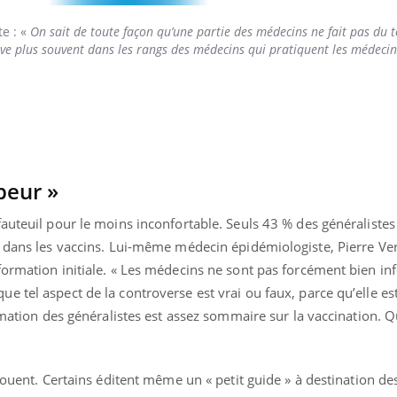
e : «
On sait de toute façon qu’une partie des médecins ne fait pas du t
uve plus souvent dans les rangs des médecins qui pratiquent les médeci
« jumeau numérique » pour
COUP DE FOOD sur le
tube
Youtube
iliter l’accès à la médecine
Youtube
Coup de food sur le diabèt
ventive
nouveau rendez-vous culi
établissement lié à un groupe
bouscule les idées reçues
ualiste innove en matière de bilan de
épisode, une ...
é : l'utilisation d'un « jumeau
peur »
érique » permet ...
auteuil pour le moins inconfortable. Seuls 43 % des généralistes 
s dans les vaccins. Lui-même médecin épidémiologiste, Pierre Ve
formation initiale. « Les médecins ne sont pas forcément bien i
 tel aspect de la controverse est vrai ou faux, parce qu’elle est
ormation des généralistes est assez sommaire sur la vaccination. 
»
jouent. Certains éditent même un « petit guide » à destination de