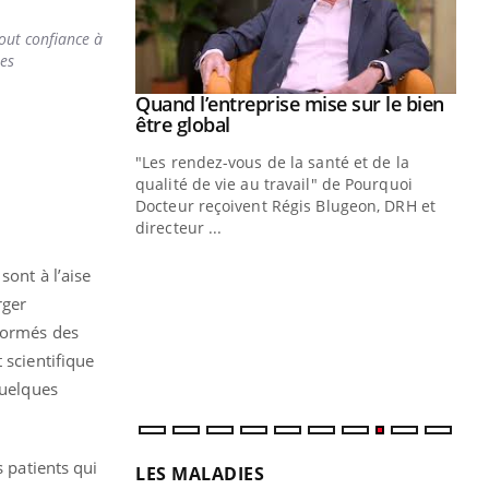
out confiance à
nes
Youtube
 diabète
Quand l’entreprise mise sur le bien
Youtube
Youtube
être global
e, c'est votre
"Les rendez-vous de la santé et de la
naire qui
qualité de vie au travail" de Pourquoi
 ! Dans cet
Docteur reçoivent Régis Blugeon, DRH et
directeur ...
Ec
You
quo
sont à l’aise
rger
Dan
der
nformés des
com
 scientifique
et é
Quelques
s patients qui
LES MALADIES