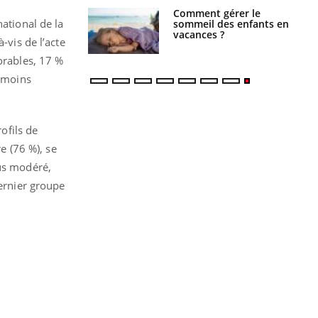
par un
Comment gérer le
national de la
a, une petite fille
sommeil des enfants en
e grâce à un
vacances ?
-vis de l’acte
essentiel
orables, 17 %
n moins
ofils de
e (76 %), se
lus modéré,
dernier groupe