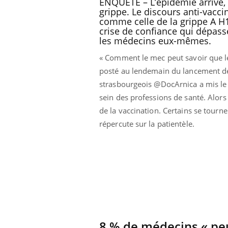
ENQUÊTE – L’épidémie arrive, 
grippe. Le discours anti-vacci
comme celle de la grippe A 
crise de confiance qui dépasse
les médecins eux-mêmes.
« Comment le mec peut savoir que le
posté au lendemain du lancement de 
strasbourgeois @DocArnica a mis le 
sein des professions de santé. Alors
de la vaccination. Certains se tourn
répercute sur la patientèle.
icaments GLP-1
VIH : la fin du comprimé
-ils aussi les os
tous les jours se profile-t-
elle enfin ?
lovirus : ce qui
Pourquoi votre ventre
ans la prise en
gâche-t-il les premiers
des femmes
jours de vos vacances ?
s
8 % de médecins « peu