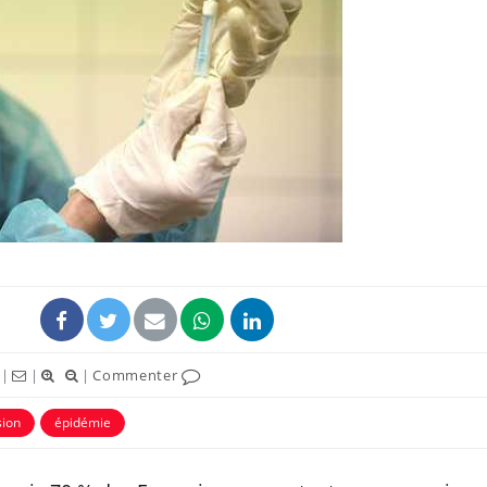
|
|
|
Commenter
sion
épidémie