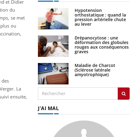
nd et Didier
ption du
Hypotension
orthostatique : quand la
emps, se met
pression artérielle chute
au lever
 plus ou
ccination,
Drépanocytose : une
déformation des globules
rouges aux conséquences
graves
Maladie de Charcot
(Sclérose latérale
amyotrophique)
t des
Verger. La
uivi ensuite,
J'AI MAL