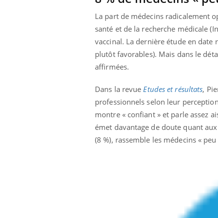
e empêche-t-elle
Fortes chaleurs :
La part de médecins radicalement opp
 la nuit ?
pourquoi le risque de
noyade grimpe-t-il ?
santé et de la recherche médicale (In
vaccinal. La dernière étude en date 
plutôt favorables). Mais dans le dét
affirmées.
Dans la revue
Etudes et résultats
, Pi
professionnels selon leur perception 
montre « confiant » et parle assez a
émet davantage de doute quant aux ef
(8 %), rassemble les médecins « peu 