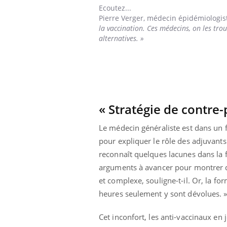
Ecoutez...
Pierre Verger,
médecin épidémiologist
la vaccination. Ces médecins, on les tro
alternatives. »
Youtube
 Mains : se
Diabète & Ramadan 2026
Un 
Youtube
You
outube
fac
Le Ramadan approche, et, pour de
pré
un tout nouveau
nombreuses personnes atteintes de
Un 
lage, piscine,
diabète, c'est une période de questions, de
mut
air… Nos mains
défis, mais ...
sant
« Stratégie de contre-
num
Le médecin généraliste est dans un f
pour expliquer le rôle des adjuvant
reconnaît quelques lacunes dans la 
arguments à avancer pour montrer que
et complexe, souligne-t-il. Or, la f
heures seulement y sont dévolues. 
Cet inconfort, les anti-vaccinaux en 