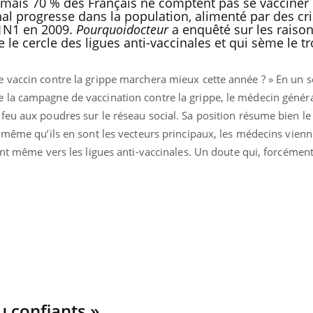
mais 70 % des Français ne comptent pas se vacciner 
nal progresse dans la population, alimenté par des cr
H1N1 en 2009.
Pourquoidocteur
a enquêté sur les raison
 le cercle des ligues anti-vaccinales et qui sème le t
 vaccin contre la grippe marchera mieux cette année ? » En un 
la campagne de vaccination contre la grippe, le médecin généra
feu aux poudres sur le réseau social. Sa position résume bien le
 même qu’ils en sont les vecteurs principaux, les médecins vien
ent même vers les ligues anti-vaccinales. Un doute qui, forcément
Le Viagra pourrait-il
Le smart
freiner la propagation du
l'appren
cancer ?
lecture 
Pourquoi manger moins
Mordue 
de protéines pourrait
vacances
finalement être bénéfique
le coma
 confiants »