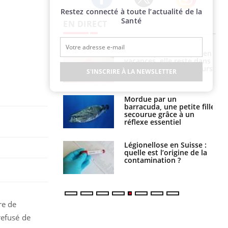
Restez connecté à toute l’actualité de la
Twitter
Facebook
Instagram
Santé
EN DIRECT
Mordue par une tique en
Allergies alimentaires :
vacances, elle reste dans
une nouvelle arme contre
le coma pendant 42 jours
les réactions sévères
S'INSCRIRE À LA NEWSLETTER
Mordue par un
Comment gérer le
barracuda, une petite fille
sommeil des enfants en
secourue grâce à un
vacances ?
réflexe essentiel
Légionellose en Suisse :
Bilan prévention : ce que
quelle est l’origine de la
les kinés pourront
contamination ?
bientôt faire
re de
refusé de