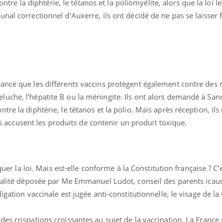
contre la diphtérie, le tétanos et la poliomyélite, alors que la loi l
nal correctionnel d’Auxerre, ils ont décidé de ne pas se laisser f
ancé que les différents vaccins protègent également contre des 
uche, l’hépatite B ou la méningite. Ils ont alors demandé à San
re la diphtérie, le tétanos et la polio. Mais après réception, ils
Ils accusent les produits de contenir un produit toxique.
quer la loi. Mais est-elle conforme à la Constitution française ? C’e
nnalité déposée par Me Emmanuel Ludot, conseil des parents icaun
igation vaccinale est jugée anti-constitutionnelle, le visage de la
es crispations croissantes au sujet de la vaccination. La France 