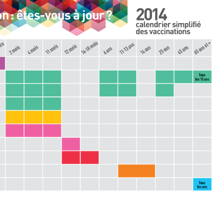
il, activités en plein air… Nos mains
 ...