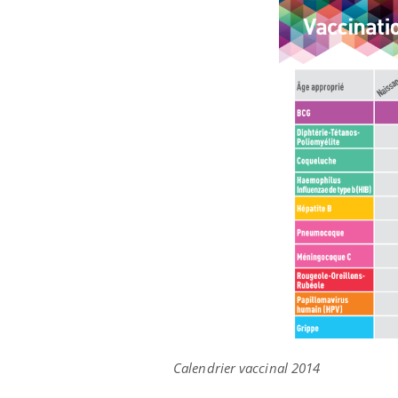
les ce qui la rend
patients comme parfois chez les soignants.
sole
sont
Calendrier vaccinal 2014