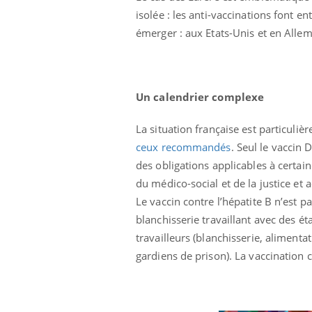
isolée : les anti-vaccinations font
émerger : aux Etats-Unis et en Alle
Un calendrier complexe
La situation française est particuliè
ceux recommandés
. Seul le vaccin
des obligations applicables à certai
du médico-social et de la justice et 
Le vaccin contre l’hépatite B n’est 
blanchisserie travaillant avec des 
travailleurs (blanchisserie, alimenta
prendre pour
Insuline & Charge mentale : et si on
Ecz
Youtube
You
gardiens de prison). La vaccination
Youtube
osait en parler??
pré
llard mental ou
En 2026, l'insuline dans le diabète de type 2
L'ét
tômes de la
reste entourée d'idées reçues chez les
ryth