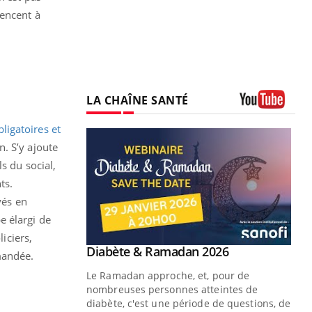
mencent à
LA CHAÎNE SANTÉ
Youtube
bligatoires et
n. S’y ajoute
s du social,
ts.
yés en
e élargi de
iciers,
Youtube
Diabète & Ramadan 2026
Youtube
mandée.
Le Ramadan approche, et, pour de
nombreuses personnes atteintes de
diabète, c'est une période de questions, de