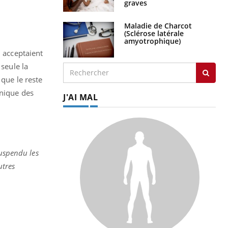
graves
Maladie de Charcot
(Sclérose latérale
amyotrophique)
i acceptaient
 seule la
 que le reste
hnique des
J'AI MAL
suspendu les
utres