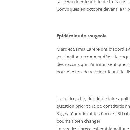
faire vacciner leur fille de trois ans 
Convoqués en octobre devant le tribu
Epidémies de rougeole
Marc et Samia Larère ont d’abord av
vaccination recommandée – la coquel
des vaccins qui n’immunisent que cont
nouvelle fois de vacciner leur fille. 
La justice, elle, décide de faire appli
question prioritaire de constitutio
Sages répondront le 20 mars. Si l'obl
pourrait bien changer.
Le cas des Larère est emblématique d