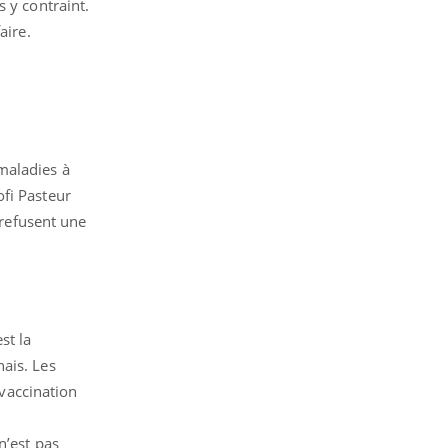
es y contraint.
aire.
maladies à
ofi Pasteur
 refusent une
st la
ais. Les
 vaccination
n’est pas