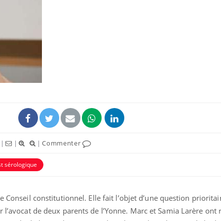
Pourquoi manger moins
de protéines pourrait
finalement être bénéfique
Grossesse et chaleur : ce
que dit la science
Le smartphone nuit-il à
|
|
|
Commenter
l'apprentissage de la
lecture ?
st sérologique
 Conseil constitutionnel. Elle fait l’objet d’une question prioritai
r l’avocat de deux parents de l’Yonne. Marc et Samia Larère ont 