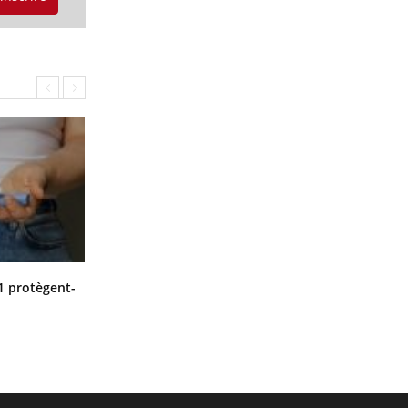
Cytomégalovirus : ce qui change
1 protègent-
dans la prise en charge des femmes
enceintes