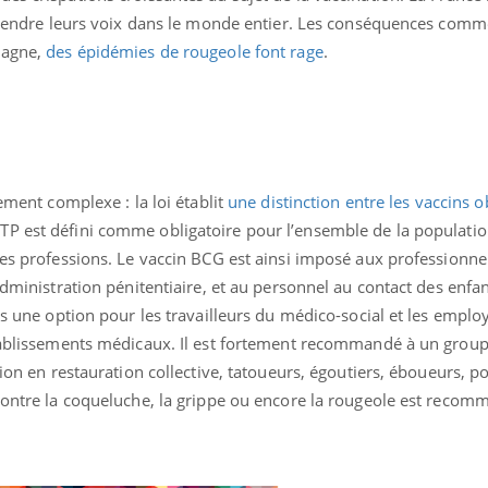
 entendre leurs voix dans le monde entier. Les conséquences com
magne,
des épidémies de rougeole font rage
.
rement complexe : la loi établit
une distinction entre les vaccins o
 DTP est défini comme obligatoire pour l’ensemble de la populatio
nes professions. Le vaccin BCG est ainsi imposé aux professionnel
administration pénitentiaire, et au personnel au contact des enfan
pas une option pour les travailleurs du médico-social et les emplo
établissements médicaux. Il est fortement recommandé à un group
tion en restauration collective, tatoueurs, égoutiers, éboueurs, pol
éma Chronique des Mains : se
tube
 contre la coqueluche, la grippe ou encore la rougeole est recom
Youtube
parer pour l’été !
é arrive… et avec lui, un tout nouveau
me de vie ! Vacances, plage, piscine,