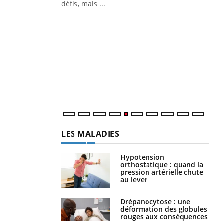
défis, mais ...
Un « jumeau numérique » pour
CO
Youtube
You
faciliter l’accès à la médecine
Youtube
Cou
préventive
nou
Un établissement lié à un groupe
bou
mutualiste innove en matière de bilan de
épi
santé : l'utilisation d'un « jumeau
numérique » permet ...
LES MALADIES
Hypotension
orthostatique : quand la
pression artérielle chute
au lever
Drépanocytose : une
déformation des globules
rouges aux conséquences