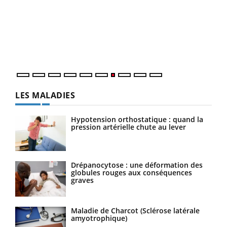
Qua
You
"Les
trav
DRH 
LES MALADIES
Hypotension orthostatique : quand la
pression artérielle chute au lever
Drépanocytose : une déformation des
globules rouges aux conséquences
graves
Maladie de Charcot (Sclérose latérale
amyotrophique)