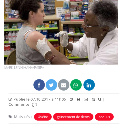
MARK LENNIHAN/AP/SIPA
Publié le 07.10.2017 à 11h06
|
|
|
|
|
Commenter
Mots clés :
Uvéite
grincement de dents
phallus