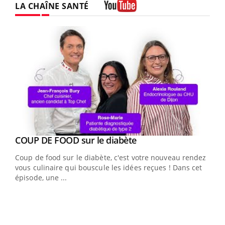
LA CHAÎNE SANTÉ
Youtube
Youtube
cès
COUP DE FOOD sur le diabète
Youtube
Coup de food sur le diabète, c'est votre nouveau rendez-
 en
vous culinaire qui bouscule les idées reçues ! Dans cet
u
épisode, une ...