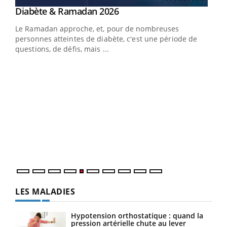
LA CHAÎNE SANTÉ
Youtube