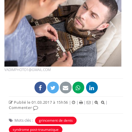
VADIMPHOTO1@GMAIL.COM
Publié le 01.03.2017 à 15h56
|
|
|
|
|
Commenter
Mots clés :
grincement de dents
syndrome post-traumatique