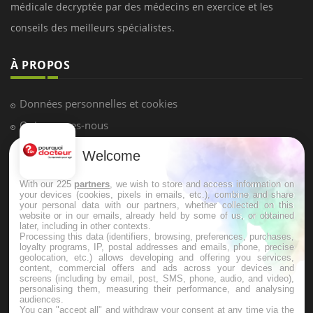
LES MALADIES
Hypotension orthostatique : quand la
pression artérielle chute au lever
Welcome
Drépanocytose : une déformation des
globules rouges aux conséquences
graves
With our 225
partners
, we wish to store and access information on
your devices (cookies, pixels in emails, etc.), combine and share
your personal data with our partners, whether collected on this
website or in our emails, already held by some of us, or obtained
Maladie de Charcot (Sclérose latérale
later, including in other contexts.
amyotrophique)
Processing this data (identifiers, browsing, preferences, purchases,
loyalty programs, IP, postal addresses and emails, phone, precise
geolocation, etc.) allows developing and offering you services,
content, commercial offers and ads across your devices and
screens (including by email, post, SMS, phone, audio, and video),
personalising them, measuring their performance, and analysing
audiences.
You can "accept all" and withdraw your consent at any time via the