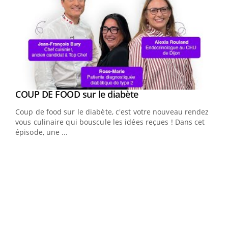
Youtube
cès
COUP DE FOOD sur le diabète
Youtube
Coup de food sur le diabète, c'est votre nouveau rendez-
 en
vous culinaire qui bouscule les idées reçues ! Dans cet
u
épisode, une ...
Qua
You
"Les
trav
DRH 