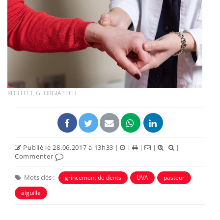
ROB FELT, GEORGIA TECH
Publié le 28.06.2017 à 13h33
|
|
|
|
|
Commenter
Mots clés :
grincement de dents
UVA
pasteur
aiguille