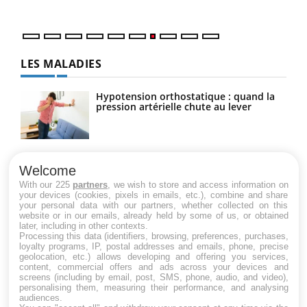
LES MALADIES
Hypotension orthostatique : quand la
pression artérielle chute au lever
Drépanocytose : une déformation des
globules rouges aux conséquences
Welcome
graves
With our 225
partners
, we wish to store and access information on
your devices (cookies, pixels in emails, etc.), combine and share
your personal data with our partners, whether collected on this
website or in our emails, already held by some of us, or obtained
Maladie de Charcot (Sclérose latérale
later, including in other contexts.
amyotrophique)
Processing this data (identifiers, browsing, preferences, purchases,
loyalty programs, IP, postal addresses and emails, phone, precise
geolocation, etc.) allows developing and offering you services,
content, commercial offers and ads across your devices and
screens (including by email, post, SMS, phone, audio, and video),
personalising them, measuring their performance, and analysing
audiences.