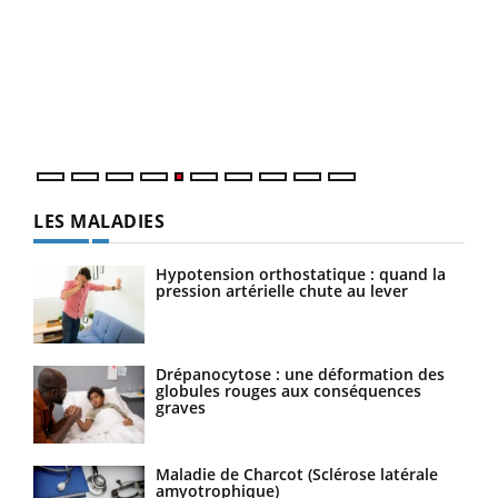
Un 
You
à l
Un é
mati
numé
LES MALADIES
Hypotension orthostatique : quand la
pression artérielle chute au lever
Drépanocytose : une déformation des
globules rouges aux conséquences
graves
Maladie de Charcot (Sclérose latérale
amyotrophique)