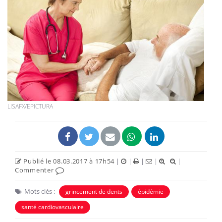
LISAFX/EPICTURA
Publié le 08.03.2017 à 17h54
|
|
|
|
|
Commenter
Mots clés :
grincement de dents
épidémie
santé cardiovasculaire