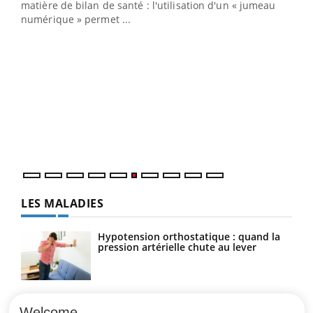
matière de bilan de santé : l'utilisation d'un « jumeau
numérique » permet ...
COU
You
Coup
vous
épis
LES MALADIES
Hypotension orthostatique : quand la
pression artérielle chute au lever
Drépanocytose : une déformation des
globules rouges aux conséquences
Welcome