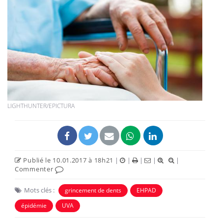
LIGHTHUNTER/EPICTURA
Publié le 10.01.2017 à 18h21
|
|
|
|
|
Commenter
Mots clés :
grincement de dents
EHPAD
épidémie
UVA