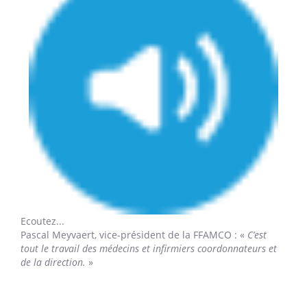
Ecoutez...
Pascal Meyvaert,
vice-président de la FFAMCO : «
C’est
tout le travail des médecins et infirmiers coordonnateurs et
de la direction.
»