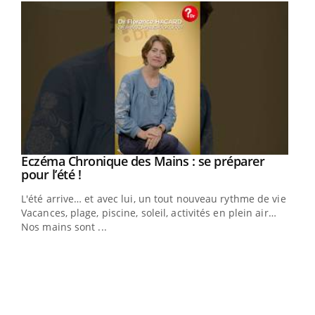
Eczéma Chronique des Mains : se préparer
Youtube
Youtube
pour l’été !
L'été arrive… et avec lui, un tout nouveau rythme de vie !
Vacances, plage, piscine, soleil, activités en plein air…
Nos mains sont ...
Dia
You
Le 