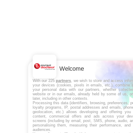
Welcome
With our 225
partners
, we wish to store and access info
your devices (cookies, pixels in emails, etc.), combine
your personal data with our partners, whether collecte
website or in our emails, already held by some of us, o
later, including in other contexts.
Processing this data (identifiers, browsing, preferences, 
loyalty programs, IP, postal addresses and emails, phon
geolocation, etc.) allows developing and offering you 
content, commercial offers and ads across your de
screens (including by email, post, SMS, phone, audio, a
personalising them, measuring their performance, and 
audiences.