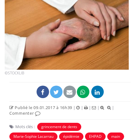
©STOCKLIB
Publié le 09.01.2017 à 16h39
|
|
|
|
|
Commenter
Mots clés :
grincement de dents
Marie-Sophie Lacarrau
épidémie
EHPAD
main