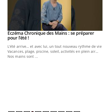
Eczéma Chronique des Mains : se préparer
Youtube
Youtube
pour l’été !
L'été arrive… et avec lui, un tout nouveau rythme de vie !
Vacances, plage, piscine, soleil, activités en plein air…
Nos mains sont ...
Youtube
Diabète & Ramadan 2026
Un 
Youtube
You
à l
Le Ramadan approche, et, pour de nombreuses
Un é
personnes atteintes de diabète, c'est une période de
mati
questions, de défis, mais ...
numé