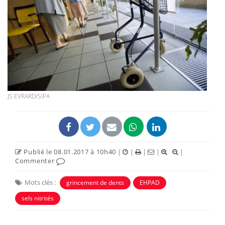
JS EVRARD/SIPA
Publié le 08.01.2017 à 10h40
|
|
|
|
|
Commenter
Mots clés :
grincement de dents
EHPAD
sels nitrités