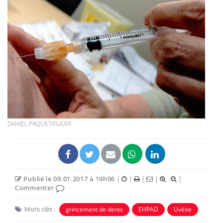
DANIEL PAQUET/FLICKR
Publié le 09.01.2017 à 19h06
|
|
|
|
|
Commenter
Mots clés :
grincement de dents
EHPAD
Uvéite