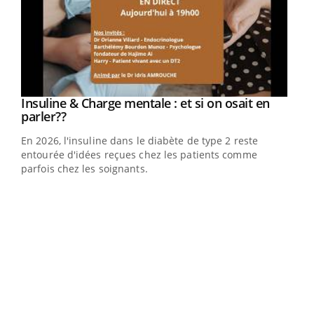
Insuline & Charge mentale : et si on osait en
Youtube
Youtube
parler??
En 2026, l'insuline dans le diabète de type 2 reste
entourée d'idées reçues chez les patients comme
parfois chez les soignants.
Ecz
You
pour
L'ét
Vaca
Nos 