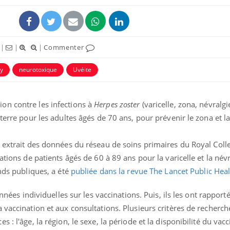
|
|
|
Commenter
y
neurotoxique
Uvéite
uline & Charge mentale : et si on
Eczéma Chronique des
tube
Youtube
on contre les infections à
Herpes zoster
(varicelle, zona, névralgi
Youtube
Y
it en parler??
préparer pour l’été !
terre pour les adultes âgés de 70 ans, pour prévenir le zona et l
026, l'insuline dans le diabète de type 2
L'été arrive… et avec lui,
e entourée d'idées reçues chez les
rythme de vie ! Vacances, 
 extrait des données du réseau de soins primaires du Royal Coll
ients comme parfois chez les soignants.
soleil, activités en plein
sont ...
ations de patients âgés de 60 à 89 ans pour la varicelle et la névr
onds publiques, a été
publiée dans la revue The Lancet Public Hea
onnées individuelles sur les vaccinations. Puis, ils les ont rapporté
 vaccination et aux consultations. Plusieurs critères de recherch
: l'âge, la région, le sexe, la période et la disponibilité du vacc