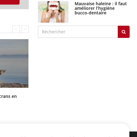
Mauvaise haleine : il faut
améliorer l’hygiène
bucco-dentaire
Toujours connectés : comment le
crans en
travail empiète de plus en plus sur
nos soirées