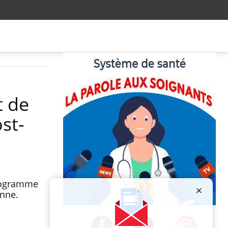
t de
st-
programme
enne.
Publicité