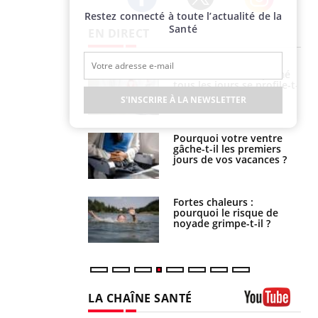
Restez connecté à toute l’actualité de la
Twitter
Facebook
Instagram
Santé
EN DIRECT
 fin du comprimé
Le Viagra pourrait-il
 jours se profile-t-
freiner la propagation du
n ?
cancer ?
S'INSCRIRE À LA NEWSLETTER
i votre ventre
Pourquoi manger moins
il les premiers
de protéines pourrait
 vos vacances ?
finalement être bénéfique
haleurs :
Grossesse et chaleur : ce
i le risque de
que dit la science
rimpe-t-il ?
LA CHAÎNE SANTÉ
Youtube