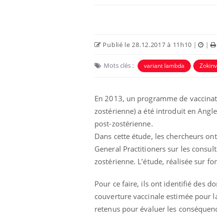
Publié le 28.12.2017 à 11h10
|
|
Mots clés :
variant lambda
Zokinv
 Mains :
Carence en fer : comprendre pour
Ins
Youtube
You
En 2013, un programme de vaccinati
Youtube
Youtube
prévenir
osa
zostérienne) a été introduit en Angle
aciles à aborder...
Fatigue, irritabilité, brouillard mental ou
En 2
post-zostérienne.
poser des
même alopécie… Les symptômes de la
rest
Dans cette étude, les chercheurs ont
'un proche c'est
carence en fer sont multiples ce qui la rend
pat
...
General Practitioners sur les consult
zostérienne. L’étude, réalisée sur f
Pour ce faire, ils ont identifié des d
couverture vaccinale estimée pour la
retenus pour évaluer les conséquences 