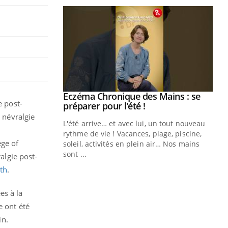
 Mains : se
e post-
outube
a névralgie
 un tout nouveau
plage, piscine,
ege of
 air… Nos mains
algie post-
Youtube
Diabète & Ramadan 2026
Un
Youtube
You
lth
.
fac
Le Ramadan approche, et, pour de
pr
nombreuses personnes atteintes de
es à la
Un 
diabète, c'est une période de questions, de
e ont été
mut
défis, mais ...
in.
san