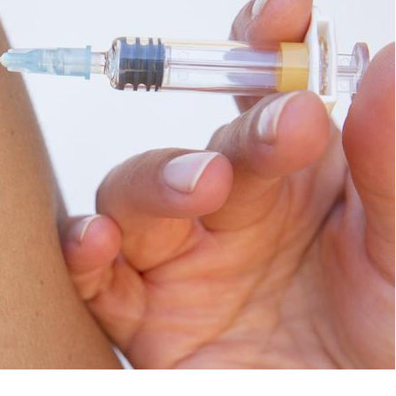
Les médicaments GLP-1
VIH : la
protègent-ils aussi les os
tous les
?
elle enfi
Cytomégalovirus : ce qui
Pourquo
change dans la prise en
gâche-t-
charge des femmes
jours de
enceintes
La sieste empêche-t-elle
Fortes c
de dormir la nuit ?
pourquo
noyade g