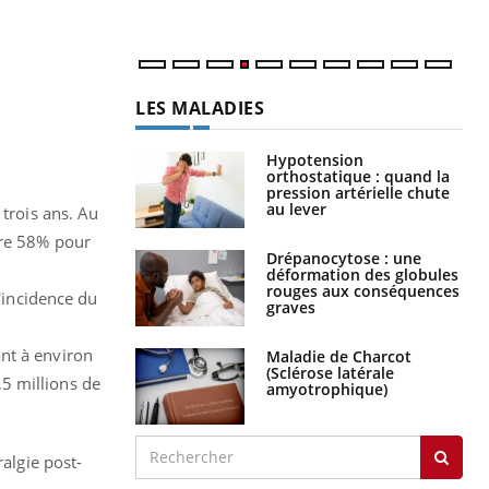
num
LES MALADIES
Hypotension
orthostatique : quand la
pression artérielle chute
au lever
 trois ans. Au
tre 58% pour
Drépanocytose : une
déformation des globules
rouges aux conséquences
l'incidence du
graves
nt à environ
Maladie de Charcot
(Sclérose latérale
5 millions de
amyotrophique)
ralgie post-