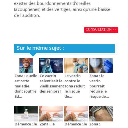
exister des bourdonnements d’oreilles
(acouphènes) et des vertiges, ainsi qu'une baisse
de l'audition.
CONSULTATION >>
Sur le même sujet :
Zona : quelle
Ce vaccin
Le vaccin
Zona : le
est cette
ralentirait le
contre le
vaccin
maladie
vieillissement
zona réduit
pourrait
dont souffre
des seniors !
le risque
réduire le
Ed...
de...
risque de...
Démence : le
Zona : le
Démence : le
Zona :