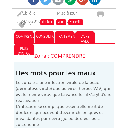
Publié le
Mise à jour
24.10.2018
06.01.2023
douleur
zona
varicelle
Mots-
clés :
COMPRENDRE
CONSULTATION
TRAITEMENT
VIVRE
AVEC
PLUS
D’INFOS
Zona : COMPRENDRE
Des mots pour les maux
Le zona est une infection virale de la peau
(dermatose virale) due au virus herpes VZV, qui
est le même virus que la varicelle : il s’agit d’une
réactivation
L’infection se complique essentiellement de
douleurs qui peuvent devenir chroniques et
invalidantes par névralgie ou douleur post-
zostérienne