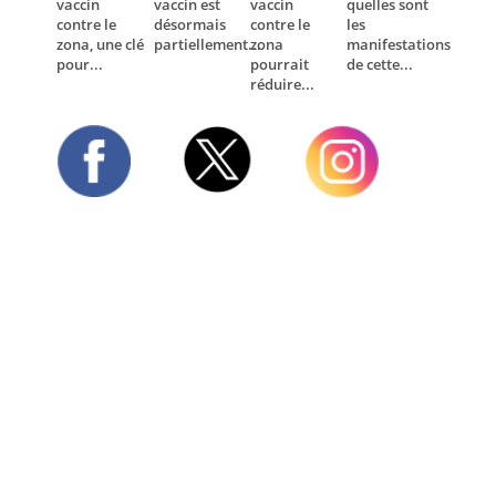
vaccin
vaccin est
vaccin
quelles sont
contre le
désormais
contre le
les
zona, une clé
partiellement...
zona
manifestations
pour...
pourrait
de cette...
réduire...
Twitter
Facebook
Instagram