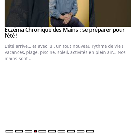
Eczéma Chronique des Mains : se préparer pour
Youtube
Youtube
l’été !
e
L'été arrive… et avec lui, un tout nouveau rythme de vie !
Vacances, plage, piscine, soleil, activités en plein air… Nos
mains sont ...
D
Yo
L
at
dé