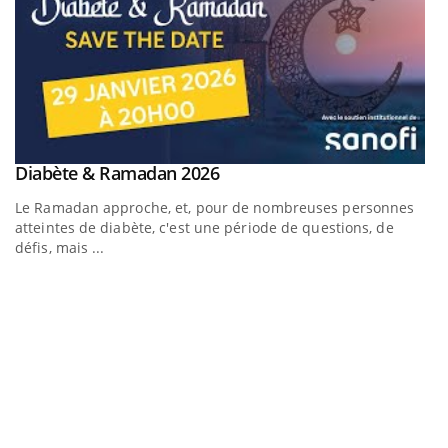
Youtube
Diabète & Ramadan 2026
Youtube
Le Ramadan approche, et, pour de nombreuses personnes
atteintes de diabète, c'est une période de questions, de
défis, mais ...
U
Yo
m
Un
ma