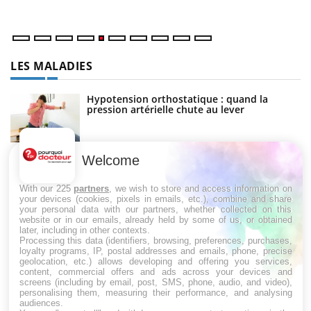
nu
LES MALADIES
Hypotension orthostatique : quand la
pression artérielle chute au lever
Welcome
Drépanocytose : une déformation des
globules rouges aux conséquences graves
With our 225
partners
, we wish to store and access information on
your devices (cookies, pixels in emails, etc.), combine and share
your personal data with our partners, whether collected on this
website or in our emails, already held by some of us, or obtained
Maladie de Charcot (Sclérose latérale
later, including in other contexts.
amyotrophique)
Processing this data (identifiers, browsing, preferences, purchases,
loyalty programs, IP, postal addresses and emails, phone, precise
geolocation, etc.) allows developing and offering you services,
content, commercial offers and ads across your devices and
screens (including by email, post, SMS, phone, audio, and video),
personalising them, measuring their performance, and analysing
audiences.