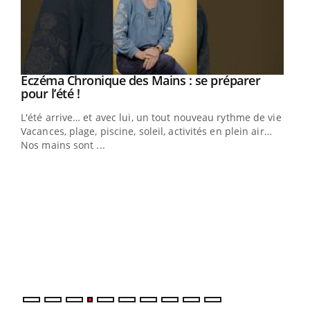
Eczéma Chronique des Mains : se préparer
Youtube
Youtube
pour l’été !
L'été arrive… et avec lui, un tout nouveau rythme de vie !
Vacances, plage, piscine, soleil, activités en plein air…
Nos mains sont ...
Dia
You
Le 
pers
ques