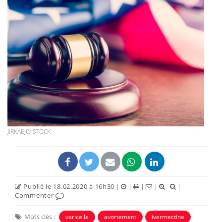
JIRKAEJC/ISTOCK
Publié le 18.02.2020 à 16h30
|
|
|
|
|
Commenter
Mots clés :
varicelle
avortement
ivermectine